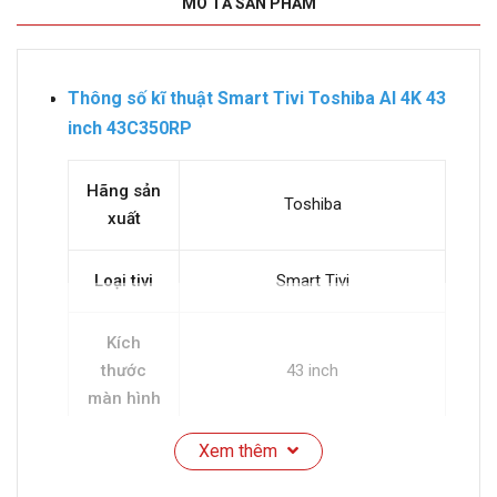
MÔ TẢ SẢN PHẨM
Thông số kĩ thuật Smart Tivi Toshiba AI 4K 43
inch 43C350RP
Hãng sản
Toshiba
xuất
Loại tivi
Smart Tivi
Kích
thước
43 inch
màn hình
Xem thêm
Độ phân
4K (Ultra HD) pixels
giải