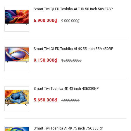
điện
Content Sharing
Smart Tivi QLED Toshiba AI FHD 50 inch 50V37SP
thoại,
máy tính
6.900.000₫
9.000.000₫
bảng
Remote
Remote tích hợp micro tìm
thông
Smart Tivi QLED Toshiba AI 4K 55 inch 55M450RP
kiếm bằng giọng nói
minh
9.150.000₫
15.000.000₫
Tìm kiếm giọng nói trên
Điều
YouTube bằng tiếng Việt Tìm
khiển
kiếm bằng giọng nói qua ứng
Smart Tivi Toshiba 4K 43 inch 43E330NP
bằng
dụng VIDAA kết nối trên điện
giọng nói
5.650.000₫
7.900.000₫
thoại
Điều
khiển tivi
Smart Tivi Toshiba AI 4K 75 inch 75C350RP
Ứng dụng VIDAA