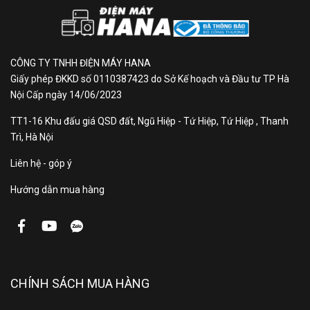
nghệ âm
Dolby Atmos
thanh
Tổng
CÔNG TY TNHH ĐIỆN MÁY HANA
công
24W
Giấy phép ĐKKD số 0110387423 do Sở Kế hoạch và Đầu tư TP Hà
Nội Cấp ngày 14/06/2023
suất loa
TT1-16 Khu đấu giá QSD đất, Ngũ Hiệp - Tứ Hiệp, Tứ Hiệp , Thanh
Số lượng
Trì, Hà Nội
2 loa
loa
Liên hệ - góp ý
Hướng dẫn mua hàng
Kích
thước có
96.3 x 60.6 x 22.6 cm
chân, đặt
bàn
Trọng
CHÍNH SÁCH MUA HÀNG
lượng có
6.1 kg