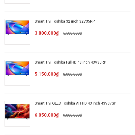
USB
2 cổng USB A
Smart Tivi Toshiba 32 inch 32V35RP
Cổng
1 cổng Optical (Digital Audio), 1
3.800.000₫
5.500.000₫
xuất âm
cổng eARC (ARC)
thanh
Hệ điều
Smart Tivi Toshiba FullHD 43 inch 43V35RP
hành,
VIDAA U9
5.150.000₫
giao diện
8.000.000₫
Ứng dụng
YouTube Netflix FPT Play TV
có sẵn
360 VieON K+ Tiktok
Smart Tivi QLED Toshiba AI FHD 43 inch 43V37SP
6.050.000₫
9.000.000₫
Kết nối
không
dây với
AirPlay 2 DLNA Miracast