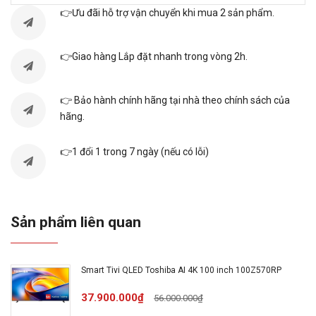
👉Ưu đãi hỗ trợ vận chuyển khi mua 2 sản phẩm.
Loại màn
Đèn nền: LED nền (Direct LED),
hình
Tấm nền: VA LCD
👉Giao hàng Lắp đặt nhanh trong vòng 2h.
Xuất xứ
Việt Nam
👉 Bảo hành chính hãng tại nhà theo chính sách của
hãng.
Năm ra
2025
mắt
👉1 đổi 1 trong 7 ngày (nếu có lỗi)
Bluetooth
Bluetooth 5.3
Sản phẩm liên quan
Kết nối
Cổng LAN, Wifi
internet
Smart Tivi QLED Toshiba AI 4K 100 inch 100Z570RP
Cổng
3 cổng HDMI có 1 cổng HDMI
37.900.000₫
56.000.000₫
HDMI
eARC (ARC), 1 cổng Composite