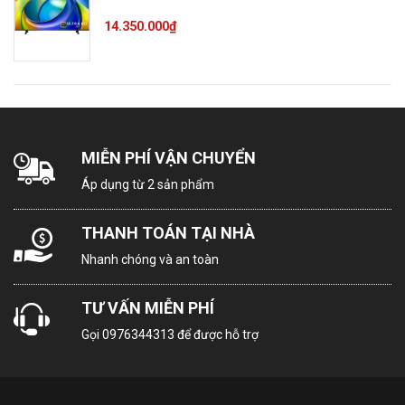
bằng điện
14.350.000₫
thoại
HDR10+ HDR10 Dolby Vision
Công nghệ tinh chỉnh thông
Công
minh AI Picture Optimizer Đồng
nghệ
bộ khung hình/tần số quét chơi
MIỄN PHÍ VẬN CHUYỂN
hình ảnh
game VRR AI 4K Clarity AI HDR
Áp dụng từ 2 sản phẩm
Enhancer AI Motion Enhancer
Game Deck
THANH TOÁN TẠI NHÀ
Nhanh chóng và an toàn
Bộ xử lý
Bộ xử lý Regza Engine ZR
TƯ VẤN MIỄN PHÍ
Tần số
60 Hz
Gọi
0976344313
để được hỗ trợ
quét thực
Công