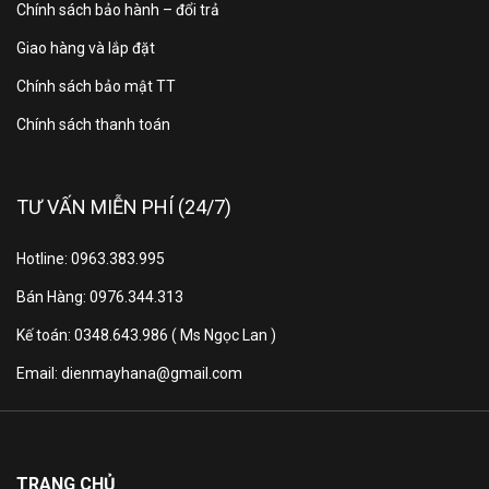
chân
Chính sách bảo hành – đổi trả
Giao hàng và lắp đặt
Kích
Chính sách bảo mật TT
thước
Chính sách thanh toán
không
96.3 x 56.2 x 7.9 cm
chân,
treo
TƯ VẤN MIỄN PHÍ (24/7)
tường
Hotline: 0963.383.995
Trọng
lượng
Bán Hàng: 0976.344.313
6 kg
không có
Kế toán: 0348.643.986 ( Ms Ngọc Lan )
chân
Email: dienmayhana@gmail.com
TRANG CHỦ