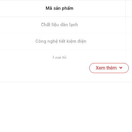
Mã sản phẩm
Chất liệu dàn lạnh
Công nghệ tiết kiệm điện
Loại tủ
Xem thêm
Cánh kính cường lực
Kích thước tủ (DxRxC)
Dung tích tủ
Dung tích sử dụng