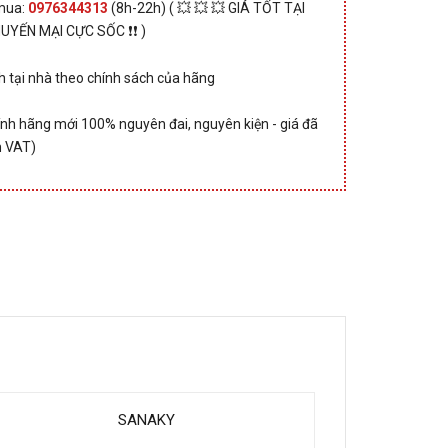
 mua:
0976344313
(8h-22h) ( 💥 💥 💥 GIÁ TỐT TẠI
HUYẾN MẠI CỰC SỐC ❗❗ )
 tại nhà theo chính sách của hãng
nh hãng mới 100% nguyên đai, nguyên kiện - giá đã
 VAT)
SANAKY