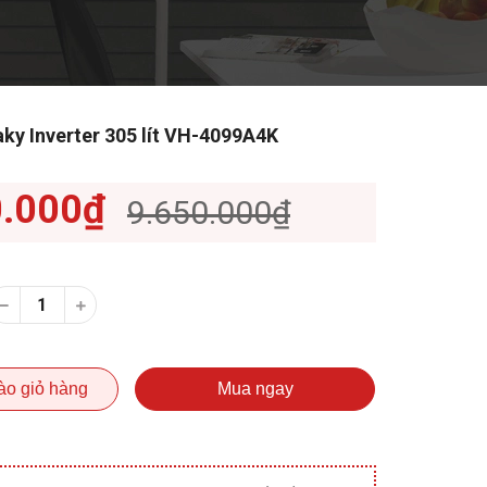
ky Inverter 305 lít VH-4099A4K
0.000₫
9.650.000₫
ào giỏ hàng
Mua ngay