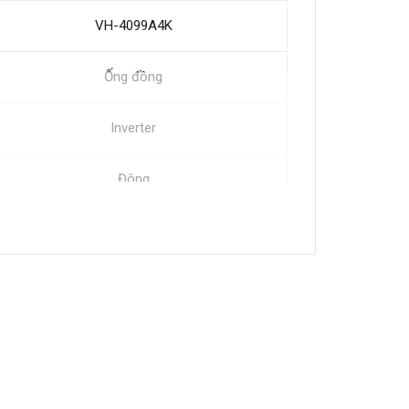
VH-4099A4K
Ống đồng
Inverter
Đông
Màu xám
1329 x 620 x 845 mm
400 (Lít)
305 (Lít)