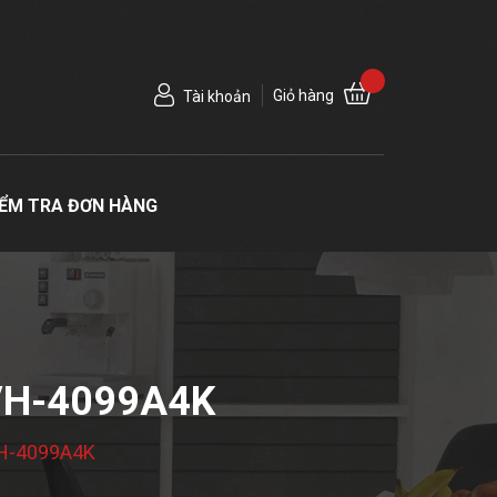
Giỏ hàng
Tài khoản
IỂM TRA ĐƠN HÀNG
VH-4099A4K
 VH-4099A4K