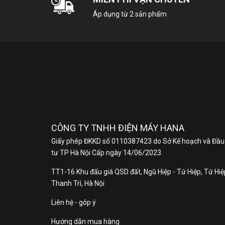
Áp dụng từ 2 sản phẩm
Tủ 
dàn
Thâ
CÔNG TY TNHH ĐIỆN MÁY HANA
Giấy phép ĐKKD số 0110387423 do Sở Kế hoạch và Đầu
tư TP Hà Nội Cấp ngày 14/06/2023
TT1-16 Khu đấu giá QSD đất, Ngũ Hiệp - Tứ Hiệp, Tứ Hiệp
Thanh Trì, Hà Nội
Liên hệ - góp ý
Hướng dẫn mua hàng