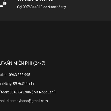
Gọi
0976344313
để được hỗ trợ
hưng trang bị 2 nắp dỡ tiện lợi, giúp bạn dễ
thiểu tối đa tình trạng trầy xước khi sử dụng.
Ư VẤN MIỄN PHÍ (24/7)
tline: 0963.383.995
n Hàng: 0976.344.313
 toán: 0348.643.986 ( Ms Ngọc Lan )
mail: dienmayhana@gmail.com