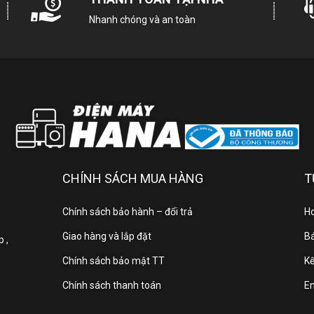
Nhanh chóng và an toàn
đông Sanaky Inverter 305 lít TD.VH4099A4K thiết kế với 1 ngăn đông n
g hơn khi mở lấy và cất thực phẩm vào bên trong tủ.
n tủ được làm bằng chất liệu thép sơn tĩnh điện có độ bền cao, giảm 
CHÍNH SÁCH MUA HÀNG
T
Chính sách bảo hành – đổi trả
Ho
Giao hàng và lắp đặt
Bá
 ,
Chính sách bảo mật TT
Kế
Chính sách thanh toán
E