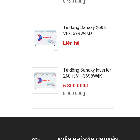
9.420.000₫
Tủ đông Sanaky 260 lít
VH-3699W4KD
Liên hệ
Tủ đông Sanaky Inverter
260 lít VH-3699W4K
5.300.000₫
8.000.000₫
Th
T
MIỄN PHÍ VẬN CHUYỂN