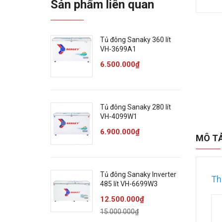
Sản phẩm liên quan
Tủ đông Sanaky 360 lít
VH-3699A1
6.500.000₫
Tủ đông Sanaky 280 lít
VH-4099W1
6.900.000₫
MÔ T
Tủ đông Sanaky Inverter
Th
485 lít VH-6699W3
12.500.000₫
15.000.000₫