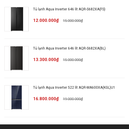
Chất liệu khay Tủ
Tủ lạnh Aqua Inverter 646 lít AQR-S682XA(FS)
Khay kính
lạnh:
12.000.000₫
15.000.000₫
Tủ lạnh Inverter - tiết
Có
kiệm điện:
Tủ lạnh Aqua Inverter 646 lít AQR-S682XA(BL)
Luồng khí lạnh đa
Công nghệ làm lạnh
13.300.000₫
15.000.000₫
chiều
trên Tủ lạnh:
Kháng khuẩn khử mùi
Công nghệ khử mùi,
Tủ lạnh Aqua Inverter 522 lít AQR-MA600XA(KGL)U1
H-DEO Fresh
kháng khuẩn:
16.800.000₫
19.000.000₫
833 x 686 x 1920mm
Kích thước:
(R x S x C)