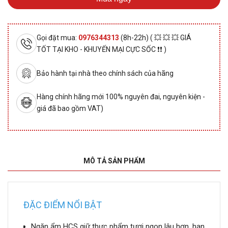
Gọi đặt mua:
0976344313
(8h-22h) ( 💥 💥 💥 GIÁ
TỐT TẠI KHO - KHUYẾN MẠI CỰC SỐC ❗❗ )
Bảo hành tại nhà theo chính sách của hãng
Hàng chính hãng mới 100% nguyên đai, nguyên kiện -
giá đã bao gồm VAT)
MÔ TẢ SẢN PHẨM
ĐẶC ĐIỂM NỔI BẬT
Ngăn ẩm HCS giữ thực phẩm tươi ngon lâu hơn, hạn