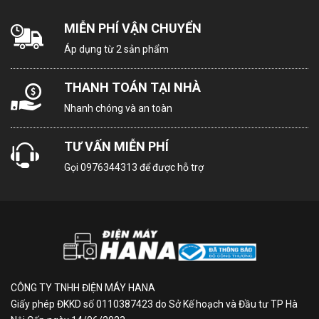
MIỄN PHÍ VẬN CHUYỂN
24 tháng
Bảo hành
Áp dụng từ 2 sản phẩm
Thái Lan
Xuất xứ
THANH TOÁN TẠI NHÀ
Nhanh chóng và an toàn
THÔNG TIN SẢN PHẨM
TƯ VẤN MIỄN PHÍ
Thiết kế hiện đại mặt kính
Gọi
0976344313
để được hỗ trợ
đen sang trọng
Tủ lạnh Aqua AQR‑M600XA(GB) nổi bật với
thiết kế
Multidoor 4 cửa
, mặt kính đen bóng sáng, tay cầm
ngang liền mạch.
Bề mặt tủ dễ lau chùi, không bám vân tay — tạo điểm
CÔNG TY TNHH ĐIỆN MÁY HANA
Giấy phép ĐKKD số 0110387423 do Sở Kế hoạch và Đầu tư TP Hà
nhấn tinh tế cho không gian bếp