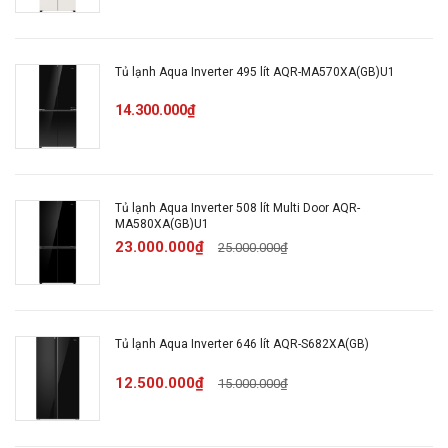
Khoá trẻ em
Bảng điều khiển bên
Tủ lạnh Aqua Inverter 495 lít AQR-MA570XA(GB)U1
ngoài
Tiện ích:
Ngăn rau kiểm soát
14.300.000₫
độ ẩm
Khay đá di động
Tủ lạnh Aqua Inverter 508 lít Multi Door AQR-
MA580XA(GB)U1
526 Lít
Tổng dung tích:
23.000.000₫
25.000.000₫
Trên 7 người (Trên
Số người sử dụng
350 lít)
thích hợp:
Tủ lạnh Aqua Inverter 646 lít AQR-S682XA(GB)
12.500.000₫
15.000.000₫
Chất liệu bên ngoài
Mặt kính
Tủ lạnh: