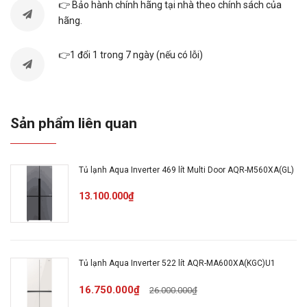
👉 Bảo hành chính hãng tại nhà theo chính sách của
AQUA
hãng.
Thương hiệu
👉1 đổi 1 trong 7 ngày (nếu có lỗi)
AQR-M600XA(GB)
Mã sản phẩm
Tủ lạnh Multi
Sản phẩm liên quan
Kiểu tủ:
Trên 450L
Dung tích hiệu quả:
Tủ lạnh Aqua Inverter 469 lít Multi Door AQR-M560XA(GL)
13.100.000₫
4 cửa
Số cửa:
Tủ lạnh Aqua Inverter 522 lít AQR-MA600XA(KGC)U1
Công nghệ Inverter
Đặc điểm:
Khay kính chịu lực
16.750.000₫
26.000.000₫