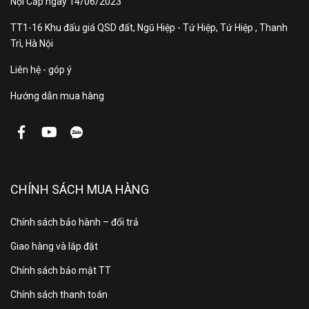
Nội Cấp ngày 14/06/2023
TT1-16 Khu đấu giá QSD đất, Ngũ Hiệp - Tứ Hiệp, Tứ Hiệp , Thanh
Trì, Hà Nội
Liên hệ - góp ý
Hướng dẫn mua hàng
CHÍNH SÁCH MUA HÀNG
Dung tích 529 lít – đáp ứng
nhu cầu gia đình 4–6 người
Chính sách bảo hành – đổi trả
Giao hàng và lắp đặt
Với dung tích thực lên tới
529 lít
(ngăn mát 329 l, ngăn
đá 200 l), tủ lạnh phù hợp cho gia đình đông người
Chính sách bảo mật TT
hoặc nhu cầu trữ thực phẩm đa dạng.
Chính sách thanh toán