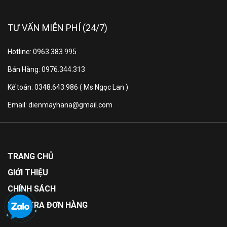
Các khay kính chịu lực giúp bạn thoải mái sắp xếp
thực phẩm lớn
TƯ VẤN MIỄN PHÍ (24/7)
Hotline: 0963.383.995
Bán Hàng: 0976.344.313
Kế toán: 0348.643.986 ( Ms Ngọc Lan )
Email: dienmayhana@gmail.com
TRANG CHỦ
Công nghệ tiết kiệm điện
GIỚI THIỆU
Twin Inverter vận hành êm
CHÍNH SÁCH
ái
KIỂM TRA ĐƠN HÀNG
Máy nén Twin Inverter kết hợp quạt Inverter giúp tủ