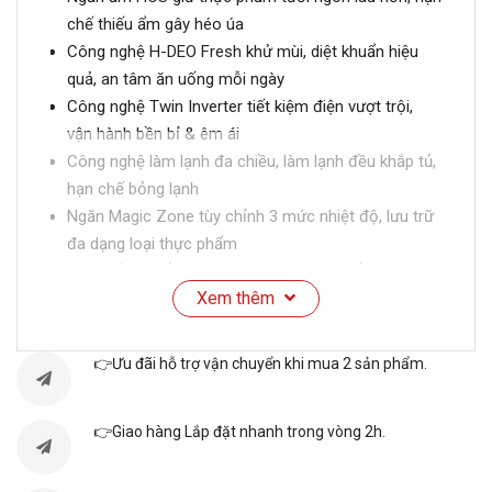
chế thiếu ẩm gây héo úa
Công nghệ H-DEO Fresh khử mùi, diệt khuẩn hiệu
quả, an tâm ăn uống mỗi ngày
Công nghệ Twin Inverter tiết kiệm điện vượt trội,
vận hành bền bỉ & êm ái
Công nghệ làm lạnh đa chiều, làm lạnh đều khắp tủ,
hạn chế bỏng lạnh
Ngăn Magic Zone tùy chỉnh 3 mức nhiệt độ, lưu trữ
đa dạng loại thực phẩm
Bảng điều khiển cảm ứng nhanh nhạy, hiển thị rõ
Xem thêm
nét, dễ hiểu và dễ thao tác chọn
Tủ lạnh Aqua dòng Multi doors cao cấp, thiết kế 4
cửa nâng cao tiết kiệm điện
👉Ưu đãi hỗ trợ vận chuyển khi mua 2 sản phẩm.
Bên trong nhiều khay - hộc - kệ, dễ phân loại thức
ăn, hạn chế lẫn mùi chéo.
👉Giao hàng Lắp đặt nhanh trong vòng 2h.
THÔNG SỐ KỸ THUẬT