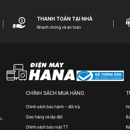
ánh tủ được làm từ vật liệu PCM bền bỉ, có độ bền cao giúp chịu lực
hay nhựa của tủ được làm từ vật liệu GPPS – là loại nhựa an toàn c
THANH TOÁN TẠI NHÀ
m. Với khả năng chống ẩm, chống mốc, kháng khuẩn, và dễ vệ sinh,
n và hiệu quả.
Nhanh chóng và an toàn
CHÍNH SÁCH MUA HÀNG
T
Chính sách bảo hành – đổi trả
Ho
Giao hàng và lắp đặt
Bá
 ,
Chính sách bảo mật TT
Kế