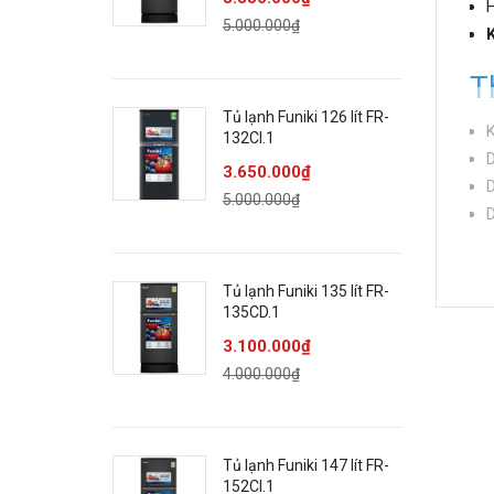
H
5.000.000₫
T
Tủ lạnh Funiki 126 lít FR-
K
132CI.1
D
3.650.000₫
D
5.000.000₫
D
D
C
Tủ lạnh Funiki 135 lít FR-
C
135CD.1
C
3.100.000₫
N
4.000.000₫
S
Tủ lạnh Funiki 147 lít FR-
C
152CI.1