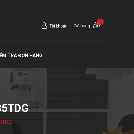
Giỏ hàng
Tài khoản
IỂM TRA ĐƠN HÀNG
185TDG
85TDG