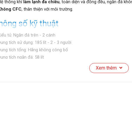
ệ thống khí
làm lạnh đa chiều
, toàn diện và đồng đều, ngăn đá khô
Không CFC
, thân thiện với môi trường.
hông số kỹ thuật
iểu tủ: Ngăn đá trên - 2 cánh
ung tích sử dụng: 185 lít - 2 - 3 người
ung tích tổng: Hãng không công bố
ung tích ngăn đá: 58 lít
ung tích ngăn lạnh: 127 lít
Xem thêm
hất liệu cửa tủ lạnh: Mặt thép
hất liệu khay ngăn lạnh: Nhựa
hất liệu ống dẫn gas, dàn lạnh: Ống dẫn gas bằng Kẽm - Chất liệu 
ăm ra mắt: 2023
ản xuất tại: Việt Nam
Mức tiêu thụ điện năng
ông suất tiêu thụ công bố theo TCVN: 57618 kWh/năm