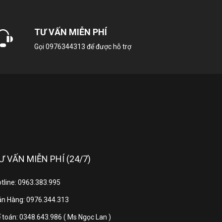
 tốt khi đóng mở cửa.
ho sức khỏe và không gây độc hại cho thực
TƯ VẤN MIỄN PHÍ
 giúp bảo quản thực phẩm của bạn một cách an
Gọi
0976344313
để được hỗ trợ
Ư VẤN MIỄN PHÍ (24/7)
tline: 0963.383.995
n Hàng: 0976.344.313
 toán: 0348.643.986 ( Ms Ngọc Lan )