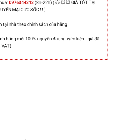
 mua:
0976344313
(8h-22h) ( 💥 💥 💥 GIÁ TỐT TẠI
HUYẾN MẠI CỰC SỐC ❗❗ )
 tại nhà theo chính sách của hãng
nh hãng mới 100% nguyên đai, nguyên kiện - giá đã
 VAT)