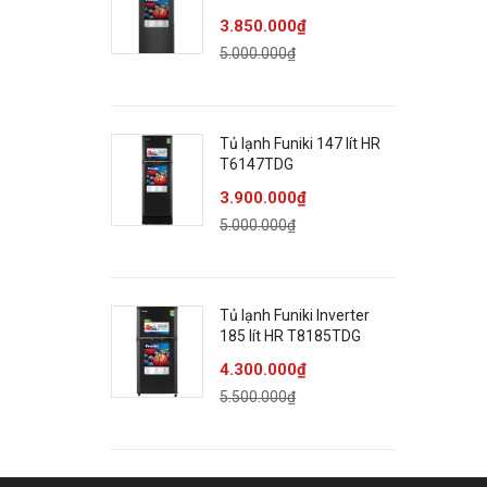
3.850.000₫
5.000.000₫
C
C
Tủ lạnh Funiki 147 lít HR
T6147TDG
K
3.900.000₫
H
5.000.000₫
Th
Tủ 
Tủ lạnh Funiki Inverter
và 
185 lít HR T8185TDG
4.300.000₫
Tổn
5.500.000₫
pho
– T