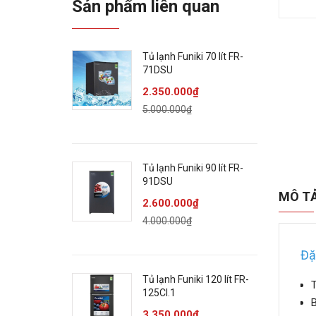
Sản phẩm liên quan
Tủ lạnh Funiki 70 lít FR-
71DSU
2.350.000₫
5.000.000₫
Tủ lạnh Funiki 90 lít FR-
91DSU
MÔ T
2.600.000₫
4.000.000₫
Đặ
Tủ lạnh Funiki 120 lít FR-
T
125CI.1
3.350.000₫