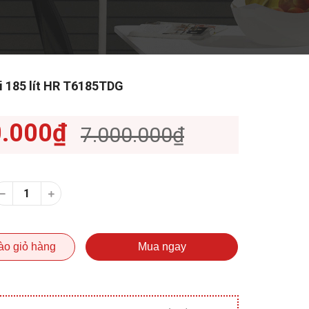
i 185 lít HR T6185TDG
0.000₫
7.000.000₫
ào giỏ hàng
Mua ngay