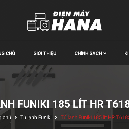
NG CHỦ
GIỚI THIỆU
CHÍNH SÁCH
K
NH FUNIKI 185 LÍT HR T6
g chủ
Tủ lạnh Funiki
Tủ lạnh Funiki 185 lít HR T61