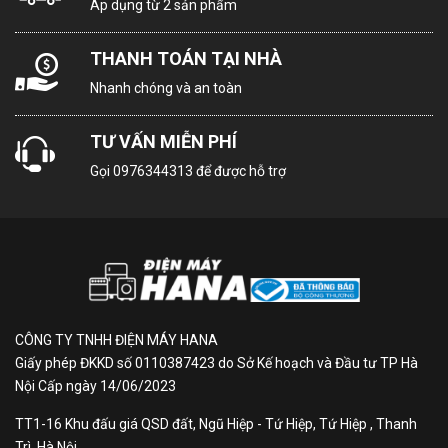
Áp dụng từ 2 sản phẩm
THANH TOÁN TẠI NHÀ
Tổng quan thiết kế
Nhanh chóng và an toàn
-
Tủ lạnh Hitachi
với thiết kế kiểu dáng
ngăn đá
TƯ VẤN MIỄN PHÍ
trên
quen thuộc với người dùng, tone màu đen dễ
dàng kết hợp cùng với nội thất trong gia đình.
Gọi
0976344313
để được hỗ trợ
- Cửa tủ lạnh được làm bằng chất liệu
thép không
gỉ
bền bỉ, giúp vệ sinh bề mặt cửa trở nên dễ dàng
hơn.
- Dung tích sử dụng
240 lít
đáp ứng nhu cầu sử dụng
cho gia đình 2 - 3 thành viên.
CÔNG TY TNHH ĐIỆN MÁY HANA
Giấy phép ĐKKD số 0110387423 do Sở Kế hoạch và Đầu tư TP Hà
Nội Cấp ngày 14/06/2023
TT1-16 Khu đấu giá QSD đất, Ngũ Hiệp - Tứ Hiệp, Tứ Hiệp , Thanh
Trì, Hà Nội