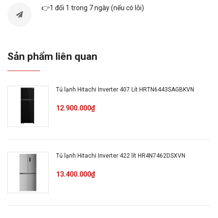
👉1 đổi 1 trong 7 ngày (nếu có lỗi)
Dung tích thực (L): 240, Ngăn
Dung tích
đông (L): 56, Ngăn mát (L):
184
Sản phẩm liên quan
Kích thước
R560 x C1580 x S635 mm
Tủ lạnh Hitachi Inverter 407 Lít HRTN6443SAGBKVN
12.900.000₫
Màu sắc
Đen ánh sao
Chất liệu cửa
Carbon Line
Tủ lạnh Hitachi Inverter 422 lít HR4N7462DSXVN
13.400.000₫
Inverter hiệu suất cao và Làm
Công nghệ
lạnh vòng cung