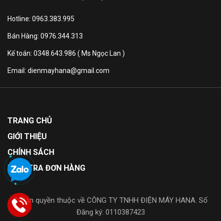
Hotline: 0963.383.995
Bán Hàng: 0976.344.313
Kế toán: 0348.643.986 ( Ms Ngọc Lan )
Email: dienmayhana@gmail.com
*Hình ảnh chỉ mang tính chất minh họa sản phẩm
Công nghệ tiết kiệm điện
TRANG CHỦ
Tủ lạnh
sử dụng
máy nén Inverter
hiệu suất cao và
GIỚI THIỆU
điều khiển điện tử, giúp tiết kiệm điện năng. Máy nén
CHÍNH SÁCH
này không chỉ đảm bảo hiệu suất làm lạnh mạnh mẽ
KIỂM TRA ĐƠN HÀNG
mà còn giảm tiếng ồn đáng kể.
© Bản quyền thuộc về CÔNG TY TNHH ĐIỆN MÁY HANA. Số
Đăng ký: 0110387423