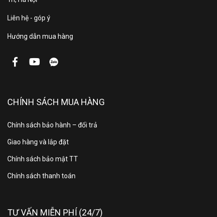
Liên hệ - góp ý
Hướng dẫn mua hàng
*Hình ảnh chỉ mang tính chất minh họa sản phẩm
Ngăn lạnh
CHÍNH SÁCH MUA HÀNG
Ngăn lạnh sở hữu
dung tích 184 lít
, tiện lợi lưu trữ
thực phẩm với nhiều hộc chứa và khay kệ.
Chính sách bảo hành – đổi trả
Ngăn đá
Giao hàng và lắp đặt
Chính sách bảo mật TT
Dung tích sử dụng ngăn đá
56 lít
, được chia thành 2
ngăn, lưu trữ thực phẩm đông lạnh có thể sử dụng
Chính sách thanh toán
trong vài ngày.
TƯ VẤN MIỄN PHÍ (24/7)