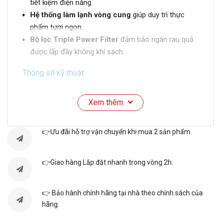
tiết kiệm điện năng.
Hệ thống làm lạnh vòng cung
giúp duy trì thực
phẩm tươi ngon.
Bộ lọc Triple Power Filter
đảm bảo ngăn rau quả
được lấp đầy không khí sạch.
Thông số kỹ thuật
Loại tủ
Top Freezer
Xem thêm
👉Ưu đãi hỗ trợ vận chuyển khi mua 2 sản phẩm.
Model
HRTN5255MFUVN
👉Giao hàng Lắp đặt nhanh trong vòng 2h.
Dòng
Ngăn đông trên
👉 Bảo hành chính hãng tại nhà theo chính sách của
hãng.
Số cửa
2