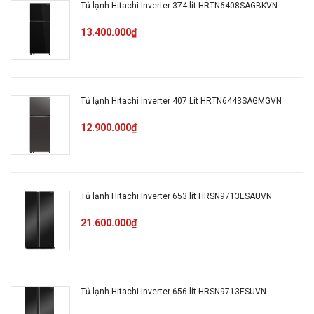
Tủ lạnh Hitachi Inverter 374 lít HRTN6408SAGBKVN
Đèn LED chiếu sáng
13.400.000₫
Tính năng
Khay đá di động
Khay kệ linh hoạt
Tủ lạnh Hitachi Inverter 407 Lít HRTN6443SAGMGVN
Công nghệ
12.900.000₫
Bộ lọc khử mùi 3 lớp Triple
kháng mùi khử
Power
khuẩn
Tủ lạnh Hitachi Inverter 653 lít HRSN9713ESAUVN
Nguồn điện
(Điện áp, tần
21.600.000₫
220 - 240V, 50Hz
số)
Tiêu chuẩn Việt Nam:
Tủ lạnh Hitachi Inverter 656 lít HRSN9713ESUVN
Nhãn năng
TCVN7828:2016,