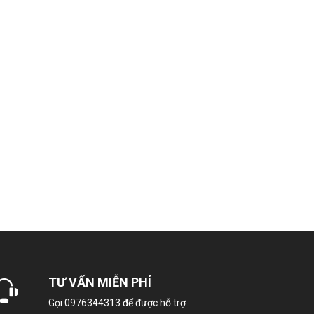
t Kép
Ngăn đông mềm đa năng
Khay kính cường lực
Đèn LED
Khay đá xoay di chuyển được
Khay kính cường lực
Điều chỉnh nhiệt bên hông tủ
ép thông minh (với cảm biến nhiệt Eco)
TƯ VẤN MIỄN PHÍ
mùi cực mạnh 3 lớp Triple Power
Gọi
0976344313
để được hỗ trợ