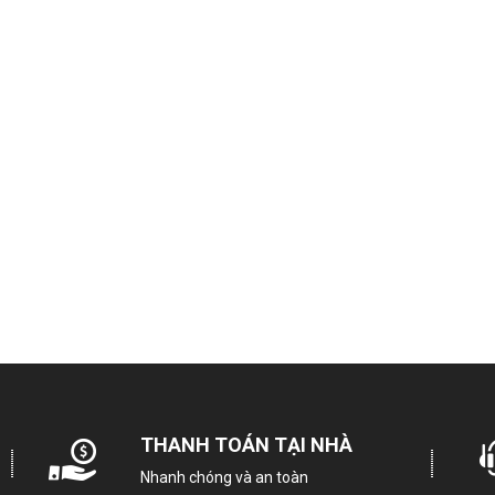
INVERTER × Hệ Thống Quạ
Ngăn lạnh
Ngăn rau quả
Ngăn đá
Cảm biến k
THANH TOÁN TẠI NHÀ
Tính năng khác
Khử 
Nhanh chóng và an toàn