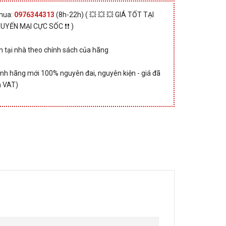
 mua:
0976344313
(8h-22h) ( 💥 💥 💥 GIÁ TỐT TẠI
HUYẾN MẠI CỰC SỐC ❗❗ )
 tại nhà theo chính sách của hãng
nh hãng mới 100% nguyên đai, nguyên kiện - giá đã
 VAT)