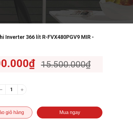
hi Inverter 366 lít R-FVX480PGV9 MIR -
00.000₫
15.500.000₫
ào giỏ hàng
Mua ngay