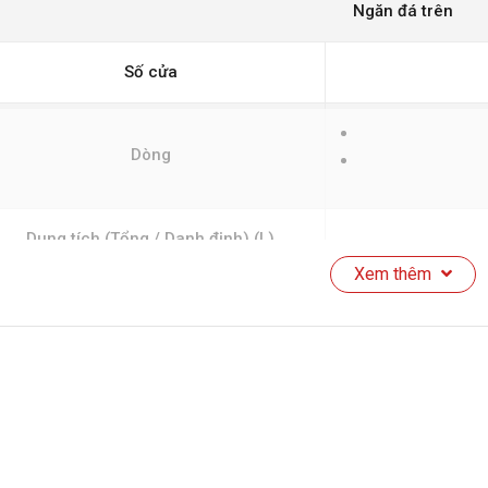
Ngăn đá trên
Số cửa
Dòng
Dung tích (Tổng / Danh định) (L)
Xem thêm
Dung tích ngăn đá (L)
Kích thước (mm)
Sâ