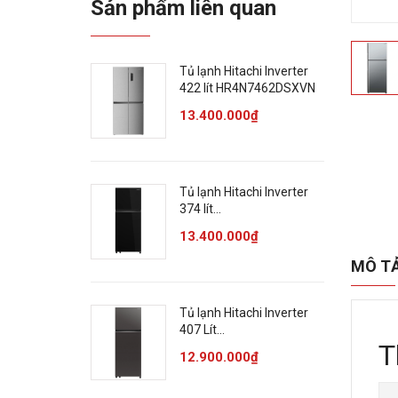
Sản phẩm liên quan
Tủ lạnh Hitachi Inverter
422 lít HR4N7462DSXVN
13.400.000₫
Tủ lạnh Hitachi Inverter
374 lít
HRTN6408SAGBKVN
13.400.000₫
MÔ T
Tủ lạnh Hitachi Inverter
407 Lít
T
HRTN6443SAGMGVN
12.900.000₫