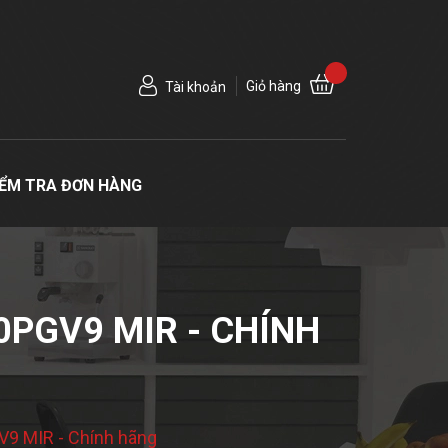
Giỏ hàng
Tài khoản
IỂM TRA ĐƠN HÀNG
0PGV9 MIR - CHÍNH
GV9 MIR - Chính hãng