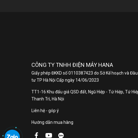
M
CÔNG TY TNHH ĐIỆN MÁY HANA
T
Giấy phép ĐKKD số 0110387423 do Sở Kế hoạch và Đầu
tư TP Hà Nội Cấp ngày 14/06/2023
Là 
Bạn
TT1-16 Khu đấu giá QSD đất, Ngũ Hiệp - Tứ Hiệp, Tứ Hiệp
Thanh Trì, Hà Nội
tươ
ngư
Liên hệ - góp ý
N
Hướng dẫn mua hàng
Tủ 