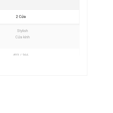
2 Cửa
Stylish
Cửa kính
403 / 366
101
Rộng: 650
Cao: 1,695
Sâu bao gồm tay cầm: 720
u không bao gồm tay cầm: 720