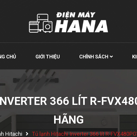
NG CHỦ
GIỚI THIỆU
CHÍNH SÁCH
K
INVERTER 366 LÍT R-FVX48
HÃNG
nh Hitachi
Tủ lạnh Hitachi Inverter 366 lít R-FVX480P