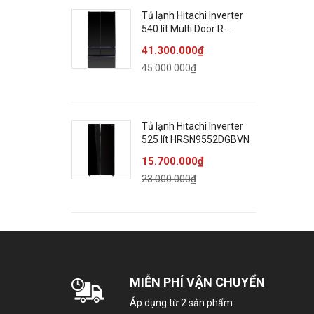
Tủ lạnh Hitachi Inverter
540 lít Multi Door R-
HW540RV XK
41.300.000₫
45.000.000₫
Tủ lạnh Hitachi Inverter
525 lít HRSN9552DGBVN
15.700.000₫
23.000.000₫
MIỄN PHÍ VẬN CHUYỂN
Áp dụng từ 2 sản phẩm