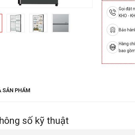
Gọi đặt
KHO - K
Bảo hành
Hàng chí
bao gồm
Ả SẢN PHẨM
hông số kỹ thuật