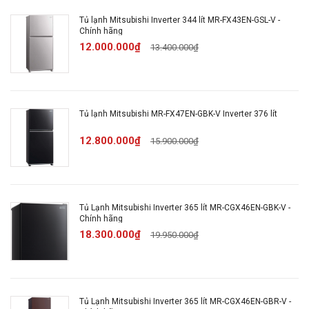
Tủ lạnh Mitsubishi Inverter 344 lít MR-FX43EN-GSL-V -
Số cửa:
4 cửa
Chính hãng
12.000.000₫
13.400.000₫
Chất liệu cửa tủ lạnh:
Mặt gương mờ
Chất liệu khay ngăn:
Kính chịu lực
Tủ lạnh Mitsubishi MR-FX47EN-GBK-V Inverter 376 lít
12.800.000₫
15.900.000₫
Đèn chiếu sáng:
Đèn LED
Kích thước - Khối lượng:
Cao 180 cm - Rộng 90
cm - Sâu 73.5 cm
Tủ Lạnh Mitsubishi Inverter 365 lít MR-CGX46EN-GBK-V -
Chính hãng
18.300.000₫
19.950.000₫
Nơi sản xuất:
Thái Lan
Bảo hành:
24 tháng
Tủ Lạnh Mitsubishi Inverter 365 lít MR-CGX46EN-GBR-V -