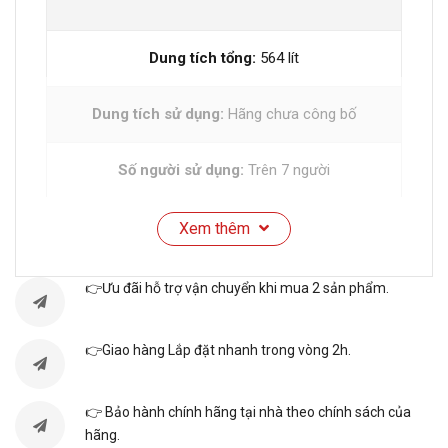
Dung tích tổng:
564 lít
Dung tích sử dụng:
Hãng chưa công bố
Số người sử dụng:
Trên 7 người
Dung tích ngăn đá:
138 lít
Xem thêm
Dung tích ngăn lạnh:
426 lít
👉Ưu đãi hỗ trợ vận chuyển khi mua 2 sản phẩm.
Công nghệ Inverter:
Tủ lạnh Inverter
👉Giao hàng Lắp đặt nhanh trong vòng 2h.
Điện năng tiêu thụ:
~ 1.17 kW/ngày
👉 Bảo hành chính hãng tại nhà theo chính sách của
hãng.