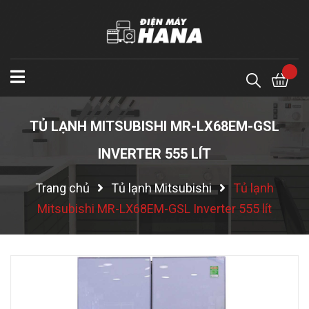
TỦ LẠNH MITSUBISHI MR-LX68EM-GSL
INVERTER 555 LÍT
Trang chủ
Tủ lạnh Mitsubishi
Tủ lạnh
Mitsubishi MR-LX68EM-GSL Inverter 555 lít