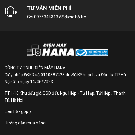
động điều khiển hoạt động của máy nén Inverter theo
TƯ VẤN MIỄN PHÍ
thói quen sinh hoạt nhằm đem lại trạng thái làm lạnh
hiều quả mà vẫn tiết kiệm nhất cho khách hàng.
Gọi
0976344313
để được hỗ trợ
Ngăn ướp lạnh mềm - Công
nghệ Super Cool Chilling
Công nghệ ướp lạnh mềm rất lý tưởng cho việc lưu trữ
CÔNG TY TNHH ĐIỆN MÁY HANA
thịt, cá, hoặc các thực phẩm dễ bị hư hỏng khác trong
Giấy phép ĐKKD số 0110387423 do Sở Kế hoạch và Đầu tư TP Hà
khoảng -3°C đến 0°C trong ngăn chill được kiểm soát
Nội Cấp ngày 14/06/2023
bằng cảm biến nhiệt riêng biệt.
TT1-16 Khu đấu giá QSD đất, Ngũ Hiệp - Tứ Hiệp, Tứ Hiệp , Thanh
Trì, Hà Nội
Thực phẩm được làm lạnh cả trong lẫn ngoài cùng
một lúc. Liên kết tế bào được giữ nguyên đảm bảo độ
Liên hệ - góp ý
tươi ngon và chất dinh dưỡng trong thực phẩm.
Hướng dẫn mua hàng
Ngăn giúp đảm bảo độ tươi ngon của thực phẩm lên