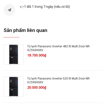
Số người sử dụng:
2 - 3 người
👉1 đổi 1 trong 7 ngày (nếu có lỗi)
Dung tích ngăn đá:
85 lít
Sản phẩm liên quan
Dung tích ngăn lạnh:
170 lít
Điện năng tiêu thụ:
~ 0.9 kW/ngày
Tủ lạnh Panasonic Inverter 482 lít Multi Door NR-
XZ550HGKV
18.700.000₫
Công nghệ Inverter:
Tủ lạnh Inverter
Công nghệ tiết kiệm điện
: Cảm biến thông minh
Econavi, Inverter
Tủ lạnh Panasonic Inverter 520 lít Multi Door NR-
XZ590HGKV
20.000.000₫
Công nghệ làm lạnh:
Làm lạnh vòng cung
Panorama