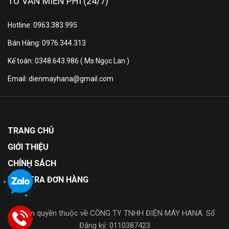
TƯ VẤN MIỄN PHÍ (24/7)
Hotline: 0963.383.995
Bán Hàng: 0976.344.313
Kế toán: 0348.643.986 ( Ms Ngọc Lan )
Email: dienmayhana@gmail.com
TRANG CHỦ
GIỚI THIỆU
CHÍNH SÁCH
KIỂM TRA ĐƠN HÀNG
Đông Mềm Tươi Ngon Suốt
7* Ngày
© Bản quyền thuộc về CÔNG TY TNHH ĐIỆN MÁY HANA. Số
Đăng ký: 0110387423
Prime Fresh bảo quản cá và thịt đông mềm ở nhiệt độ