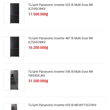
Công nghệ kháng khuẩn, khử mùi:
Công nghệ
Tủ lạnh Panasonic Inverter 525 lít Multi Door NR-
diệt khuẩn Blue Ag
XZ590CWKV
17.500.000₫
Công nghệ bảo quản thực phẩm:
Ngăn cấp
đông mềm thế hệ mới Prime Fresh, Ngăn rau củ
giữ ẩm
Tủ lạnh Panasonic Inverter 487 lít Multi Door NR-
XZ550CWKV
16.200.000₫
Tiện ích:
Kiểu tủ:
Ngăn đá dưới
Tủ lạnh Panasonic Inverter 545 lít Multi Door NR-
YW590XJKV
Số cửa:
2 cửa
31.500.000₫
Chất liệu cửa tủ lạnh:
Mặt gương kính
Chất liệu khay ngăn:
Kính chịu lực
Tủ lạnh Panasonic Inverter 650 lít NR-WY720ZHHV