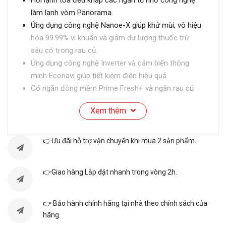
làm lạnh vòm Panorama.
Ứng dụng công nghệ Nanoe-X giúp khử mùi, vô hiệu
hóa 99.99% vi khuẩn và giảm dư lượng thuốc trừ
sâu có trong rau củ.
Ứng dụng công nghệ Inverter và cảm biến thông
minh Econavi giúp tiết kiệm điện hiệu quả
Có ngăn đông mềm Prime Fresh+ và ngăn rau củ
tiện lợi.
Xem thêm
👉Ưu đãi hỗ trợ vận chuyển khi mua 2 sản phẩm.
Thông số kỹ thuật
👉Giao hàng Lắp đặt nhanh trong vòng 2h.
Đặc điểm sản phẩm
👉 Bảo hành chính hãng tại nhà theo chính sách của
Dung tích sử dụng:
255 lít
hãng.