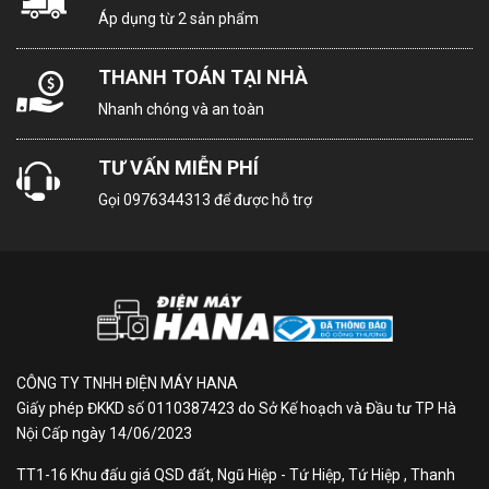
bị cảm biến thông minh tự động ghi nhớ thói quen sử
Áp dụng từ 2 sản phẩm
dụng của bạn để tiết kiệm điện.
THANH TOÁN TẠI NHÀ
Nhanh chóng và an toàn
TƯ VẤN MIỄN PHÍ
Gọi
0976344313
để được hỗ trợ
Bảo quản thực phẩm sạch
sẽ với Blue Ag
Blue Ag giúp bảo quản thực phẩm sạch sẽ, đồng thời
CÔNG TY TNHH ĐIỆN MÁY HANA
loại bỏ 99,99%* vi khuẩn. Nấu ăn lành mạnh từ những
Giấy phép ĐKKD số 0110387423 do Sở Kế hoạch và Đầu tư TP Hà
nguyên liệu sạch.
Nội Cấp ngày 14/06/2023
TT1-16 Khu đấu giá QSD đất, Ngũ Hiệp - Tứ Hiệp, Tứ Hiệp , Thanh