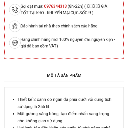
Gọi đặt mua:
0976344313
(8h-22h) ( 💥 💥 💥 GIÁ
TỐT TẠI KHO - KHUYẾN MẠI CỰC SỐC ❗❗ )
Bảo hành tại nhà theo chính sách của hãng
Hàng chính hãng mới 100% nguyên đai, nguyên kiện -
giá đã bao gồm VAT)
MÔ TẢ SẢN PHẨM
Thiết kế 2 cánh có ngăn đá phía dưới với dung tích
sử dụng là 255 lít.
Mặt gương sáng bóng, tạo điểm nhấn sang trọng
cho không gian sử dụng.
Hơi lạnh tỏa đều khắp các ngăn tủ nhờ công nghệ