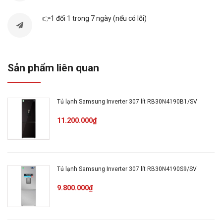
Dung tích tổng
655 lít
👉1 đổi 1 trong 7 ngày (nếu có lỗi)
Dung tích sử dụng
Trên 7 người (Trên 350 lít)
Sản phẩm liên quan
Dung tích ngăn
418 lít
mát
Tủ lạnh Samsung Inverter 307 lít RB30N4190B1/SV
Dung tích ngăn
237 lít
11.200.000₫
đông
Dung tích ngăn
Không có
chuyển đổi
Tủ lạnh Samsung Inverter 307 lít RB30N4190S9/SV
9.800.000₫
Chất liệu cánh tủ
Kim loại phủ sơn tĩnh điện
Khay trong tủ
Kính chịu lực