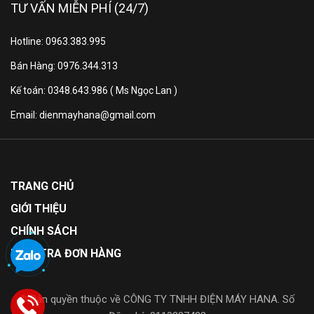
TƯ VẤN MIỄN PHÍ (24/7)
đều đặn thông qua hệ thống lỗ khí bố trí thông minh,
duy trì ổn định nhiệt độ và độ ẩm. Không khí lạnh lan
Hotline: 0963.383.995
tỏa đều khắp tủ, giúp thực phẩm tươi ngon trong thời
Bán Hàng: 0976.344.313
gian lâu hơn.
Kế toán: 0348.643.986 ( Ms Ngọc Lan )
Email: dienmayhana@gmail.com
Hình ảnh mang tính minh họa
TRANG CHỦ
Công nghệ Metal Cooling
GIỚI THIỆU
CHÍNH SÁCH
Công nghệ Metal Cooling duy trì nhiệt độ ổn định bên
KIỂM TRA ĐƠN HÀNG
trong tủ, giúp thực phẩm tươi ngon như mới; đồng thời
khôi phục nhiệt độ sau mỗi lần đóng mở tủ để hạn
chế sự thất thoat nhiệt. Tấm kim loại làm từ vật liệu
© Bản quyền thuộc về CÔNG TY TNHH ĐIỆN MÁY HANA. Số
cao cấp, dễ lau chùi.