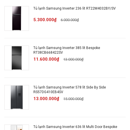
Tủ lạnh Samsung Inverter 236 lít RT22M4032BY/SV
Công nghệ tiết
Có
5.300.000₫
6.000.000₫
kiệm điện
Công nghệ làm
Vòm
lạnh
Tủ lạnh Samsung Inverter 385 lít Bespoke
RT38CB668422SV
11.600.000₫
13.000.000₫
Công nghệ bảo
Than hoạt tính
quản thực phẩm
Công nghệ khử
Tủ lạnh Samsung Inverter 578 lít Side By Side
Than hoạt tính
mùi,diệt khuẩn
RS57DG410EB4SV
13.000.000₫
15.000.000₫
Inverter tiết kiệm điện
Tính năng đặc biệt
Ngăn làm lạnh nhanh
Ngăn đá lớn
Tủ lạnh Samsung Inverter 636 lít Multi Door Bespoke