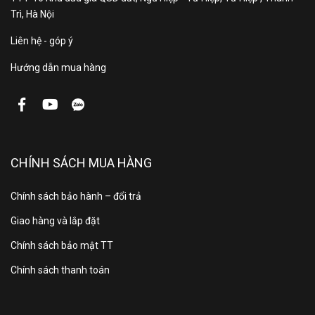
với cùng kích thước tủ
Trì, Hà Nội
Liên hệ - góp ý
với công nghệ Viền siêu
Hướng dẫn mua hàng
mỏng SpaceMax™
Hình ảnh mang tính minh họa
CHÍNH SÁCH MUA HÀNG
Công nghệ trữ tươi
Chính sách bảo hành – đổi trả
Giao hàng và lắp đặt
Làm lạnh vòm đa chiều All-
Chính sách bảo mật TT
Around Cooling
Chính sách thanh toán
Hệ thống làm lạnh vòm All-around Cooling kiểm soát
chặt chẽ sự thay đổi nhiệt độ và luân chuyển hơi lạnh