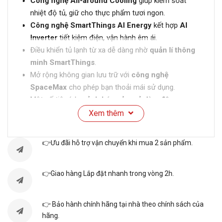
Công nghệ All-around Cooling
giúp kiểm soát
nhiệt độ tủ, giữ cho thực phẩm tươi ngon.
Công nghệ SmartThings AI Energy
kết hợp
AI
Inverter
tiết kiệm điện, vận hành êm ái.
Điều khiển tủ lạnh từ xa dễ dàng nhờ
quản lí thông
minh SmartThings
.
Mở rộng không gian lưu trữ với
công nghệ
SpaceMax
cho phép bạn thoải mái sử dụng.
Một số tiện ích:
cảnh báo cửa mở, làm đông
nhanh, làm lạnh nhanh,...
Xem thêm
THÔNG SỐ KỸ THUẬT
👉Ưu đãi hỗ trợ vận chuyển khi mua 2 sản phẩm.
RS70F65Q3TSV
Model sản phẩm
👉Giao hàng Lắp đặt nhanh trong vòng 2h.
Tủ lớn - Side by Side - 2
Dòng tủ
👉 Bảo hành chính hãng tại nhà theo chính sách của
cánh
hãng.