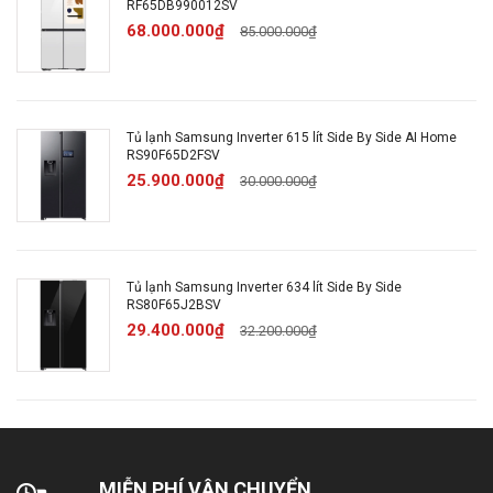
RF65DB990012SV
68.000.000₫
Làm đá tự động
85.000.000₫
Không có
Lấy nước ngoài
Không có
Tủ lạnh Samsung Inverter 615 lít Side By Side AI Home
Năm ra mắt sản
RS90F65D2FSV
2025
25.900.000₫
30.000.000₫
phẩm
Xuất xứ
Việt Nam
Tủ lạnh Samsung Inverter 634 lít Side By Side
Thời gian bảo
RS80F65J2BSV
2 năm máy / 10 năm
29.400.000₫
32.200.000₫
hành
động cơ
Bảo hành điện tử
Điện tử
/ giấy
Cao 178.6 cm - Rộng 91.2
MIỄN PHÍ VẬN CHUYỂN