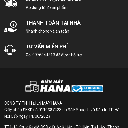
Kích thước
cm - Sâu 71.6 cm
Áp dụng từ 2 sản phẩm
THÔNG TIN SẢN PHẨM
THANH TOÁN TẠI NHÀ
Nhanh chóng và an toàn
Tủ lạnh Samsung
Inverter 655 lít Side By
TƯ VẤN MIỄN PHÍ
Gọi
0976344313
để được hỗ trợ
Side RS70F65Q3TSV -
Chuyên gia tươi ngon -
Dẫn đầu thiết kế
CÔNG TY TNHH ĐIỆN MÁY HANA
Hình ảnh mang tính minh họa
Giấy phép ĐKKD số 0110387423 do Sở Kế hoạch và Đầu tư TP Hà
Nội Cấp ngày 14/06/2023
+100L dung tích lưu trữ
TT1-16 Khu đấu giá QSD đất, Ngũ Hiệp - Tứ Hiệp, Tứ Hiệp , Thanh