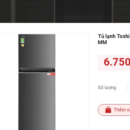
Tủ lạnh Tosh
MM
6.75
Số lượng
Thêm v