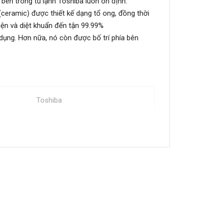
 bên trong tủ lạnh Toshiba luôn ổn định.
ceramic) được thiết kế dạng tổ ong, đồng thời
iện và diệt khuẩn đến tận 99.99%
 dụng. Hơn nữa, nó còn được bố trí phía bên
Toshiba
GR-RT416WE-PMV(58)-MM
Ngăn đá trên
300L - 450L