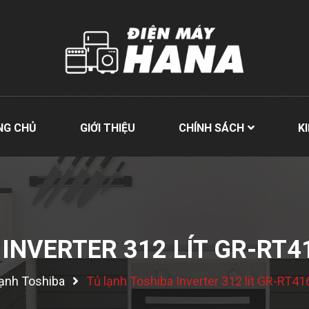
NG CHỦ
GIỚI THIỆU
CHÍNH SÁCH
K
 INVERTER 312 LÍT GR-RT
lạnh Toshiba
Tủ lạnh Toshiba Inverter 312 lít GR-R