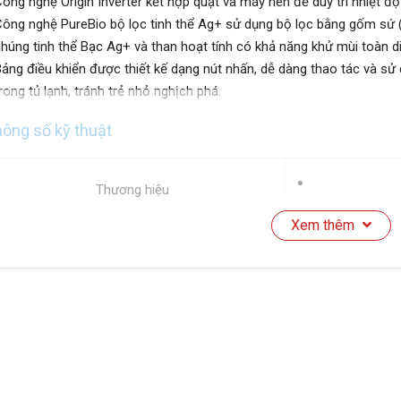
ông nghệ Origin Inverter kết hợp quạt và máy nén để duy trì nhiệt độ
ông nghệ PureBio bộ lọc tinh thể Ag+ sử dụng bộ lọc bằng gốm sứ (
húng tinh thể Bạc Ag+ và than hoạt tính có khả năng khử mùi toàn d
ảng điều khiển được thiết kế dạng nút nhấn, dễ dàng thao tác và sử
rong tủ lạnh, tránh trẻ nhỏ nghịch phá.
ông số kỹ thuật
Thương hiệu
Xem thêm
Mã sản phẩm
Kiểu tủ:
Dung tích hiệu quả: