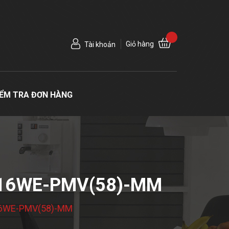
Giỏ hàng
Tài khoản
IỂM TRA ĐƠN HÀNG
416WE-PMV(58)-MM
T416WE-PMV(58)-MM