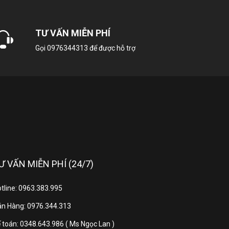
84 lít
TƯ VẤN MIỄN PHÍ
Gọi
0976344313
để được hỗ trợ
228 lít
Thép không gỉ
Khay kính
Ư VẤN MIỄN PHÍ (24/7)
Có
tline: 0963.383.995
n Hàng: 0976.344.313
Multi Air Flow
 toán: 0348.643.986 ( Ms Ngọc Lan )