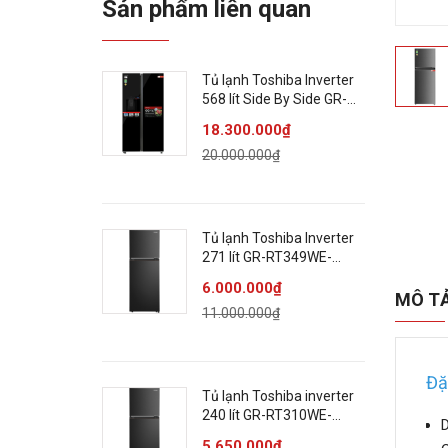
Sản phẩm liên quan
Tủ lạnh Toshiba Inverter
568 lít Side By Side GR-
RS755WIA-PGV(22)-XK
18.300.000₫
20.000.000₫
Tủ lạnh Toshiba Inverter
271 lít GR-RT349WE-
PMV(68)
6.000.000₫
MÔ T
11.000.000₫
Đặ
Tủ lạnh Toshiba inverter
240 lít GR-RT310WE-
D
PMV(68)
5.650.000₫