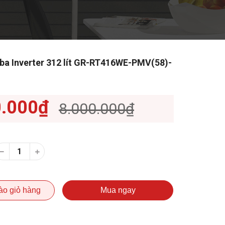
iba Inverter 312 lít GR-RT416WE-PMV(58)-
0.000₫
8.000.000₫
ào giỏ hàng
Mua ngay