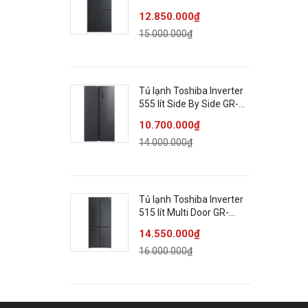
RF677WI-PMV(06)-MG
12.850.000₫
15.000.000₫
Tủ lạnh Toshiba Inverter
555 lít Side By Side GR-
RS696WI-PMV(60)-AG
10.700.000₫
14.000.000₫
Tủ lạnh Toshiba Inverter
515 lít Multi Door GR-
RF675WI-PMV(06)-MG
14.550.000₫
16.000.000₫