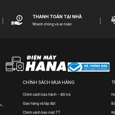
THANH TOÁN TẠI NHÀ
Dung tích ngăn đông + ngăn đá:
Nhanh chóng và an toàn
Dung tích ngăn lạnh:
Chất liệu bên ngoài Tủ lạnh:
Chất liệu khay Tủ lạnh:
CHÍNH SÁCH MUA HÀNG
T
Tủ lạnh Inverter - tiết kiệm điện:
Chính sách bảo hành – đổi trả
Ho
Giao hàng và lắp đặt
Bá
 ,
Công nghệ làm lạnh trên Tủ lạnh:
Chính sách bảo mật TT
Kế