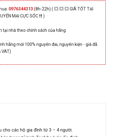
 mua:
0976344313
(8h-22h) ( 💥 💥 💥 GIÁ TỐT TẠI
HUYẾN MẠI CỰC SỐC ❗❗ )
 tại nhà theo chính sách của hãng
nh hãng mới 100% nguyên đai, nguyên kiện - giá đã
 VAT)
 cho các hộ gia đình từ 3 – 4 người.