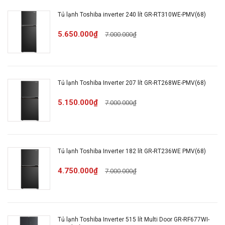
lạnh:
Tủ lạnh Toshiba inverter 240 lít GR-RT310WE-PMV(68)
5.650.000₫
7.000.000₫
Tủ lạnh Inverter -
Có
tiết kiệm điện:
Công nghệ làm
Luồng khí lạnh đa chiều
Tủ lạnh Toshiba Inverter 207 lít GR-RT268WE-PMV(68)
lạnh trên Tủ lạnh:
5.150.000₫
7.000.000₫
Công nghệ khử
PureAIR
mùi, kháng khuẩn:
Tủ lạnh Toshiba Inverter 182 lít GR-RT236WE PMV(68)
Điều khiển từ xa trên
4.750.000₫
ứng dụng TSmartLife
7.000.000₫
Tiện ích:
Bảng điều khiển bên
ngoài
Tủ lạnh Toshiba Inverter 515 lít Multi Door GR-RF677WI-