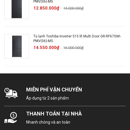
PMV(06)-MG
Cao 176.5 cm - Rộng
12.850.000₫
15.000.000₫
Kích thước:
89.7 cm - Sâu 70.6 cm
24 tháng
Bảo hành
Tủ lạnh Toshiba Inverter 515 lít Multi Door GR-RF675WI-
PMV(06)-MG
14.550.000₫
16.000.000₫
Trung Quốc
Xuất xứ
Giới thiệu: Tủ lạnh
MIỄN PHÍ VẬN CHUYỂN
Toshiba Inverter 555 lít
Áp dụng từ 2 sản phẩm
GR-RS696WI-PMV(60)-
THANH TOÁN TẠI NHÀ
Nhanh chóng và an toàn
AG