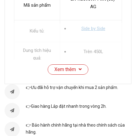
Mã sản phẩm
AG
Side by Side
Kiểu tủ:
Dung tích hiệu
Trên 450L
quả:
Xem thêm
Công nghệ Inverter
Đặc điểm:
Khay kính chịu lực
👉Ưu đãi hỗ trợ vận chuyển khi mua 2 sản phẩm.
Bảng điều khiển bên
👉Giao hàng Lắp đặt nhanh trong vòng 2h.
ngoài
Tiện ích:
Lấy nước bên ngoài
👉 Bảo hành chính hãng tại nhà theo chính sách của
hãng.