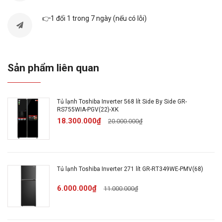
Tổng dung tích sử
555 Lít
👉1 đổi 1 trong 7 ngày (nếu có lỗi)
dụng:
Trên 7 người (Trên 350
Số người sử dụng
lít)
thích hợp:
Sản phẩm liên quan
Dung tích ngăn
206 lít
Tủ lạnh Toshiba Inverter 568 lít Side By Side GR-
đông + ngăn đá:
RS755WIA-PGV(22)-XK
18.300.000₫
20.000.000₫
Dung tích ngăn
349 lít
lạnh:
Tủ lạnh Toshiba Inverter 271 lít GR-RT349WE-PMV(68)
Chất liệu bên
Thép không gỉ
6.000.000₫
11.000.000₫
ngoài Tủ lạnh:
Chất liệu khay Tủ
Khay kính