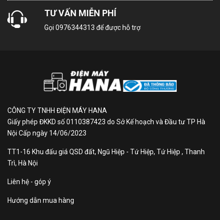
TƯ VẤN MIỄN PHÍ
Tủ Lạnh Toshiba Inverter 555 Lít GR-RS696WI-
PMV(60)-AG - Nâng cao hiệu quả bảo quản thực
Gọi
0976344313
để được hỗ trợ
phẩm
Thông số kỹ thuật
Dung tích: 555L (F: 206L | R: 349L)
Chất liệu cửa: Xám Andes
Kích thước (mm): 897x706x1765
CÔNG TY TNHH ĐIỆN MÁY HANA
Xuất xứ: Trung Quốc
Giấy phép ĐKKD số 0110387423 do Sở Kế hoạch và Đầu tư TP Hà
Nội Cấp ngày 14/06/2023
Tem năng lượng: 3 sao
TT1-16 Khu đấu giá QSD đất, Ngũ Hiệp - Tứ Hiệp, Tứ Hiệp , Thanh
Thiết kế tinh tế, sang trọng
Trì, Hà Nội
Tủ Lạnh Toshiba Inverter 555 Lít GR-RS696WI-
Liên hệ - góp ý
PMV(60)-AG sở hữu kiểu dáng side by side hiện đại,
cho phép người dùng lấy/cất thực phẩm dễ dàng từ
Hướng dẫn mua hàng
hai phía. Mặt cửa tủ lạnh được hoàn thiện bằng thép