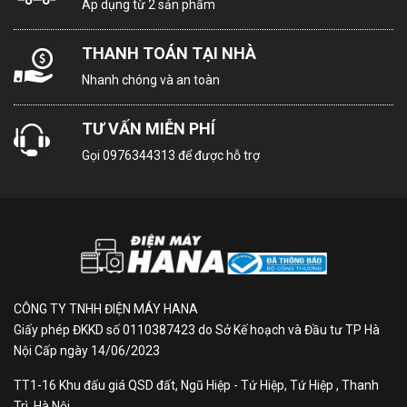
Áp dụng từ 2 sản phẩm
Các tiện ích khác
THANH TOÁN TẠI NHÀ
–
Khóa cửa tủ
sử dụng khi người dùng cần khóa cố
Nhanh chóng và an toàn
định, đặc biệt hữu ích trong các tình huống trưng bày
hàng hóa, tránh thất thoát.
TƯ VẤN MIỄN PHÍ
Gọi
0976344313
để được hỗ trợ
–
Bánh xe
giúp việc di chuyển lắp đặt tủ thêm thuận
tiện, ít tốn sức hơn.
– Đi kèm tủ có nhiều
vỉ chứa
chắc chắn và thông
thoáng, dễ dàng phân chia thực phẩm bảo quản mà
vẫn giúp luồng khí mát lưu thông đều khắp không gian
tích trữ.
CÔNG TY TNHH ĐIỆN MÁY HANA
–
Lỗ thoát nước
tránh đọng nước bên trong tủ khi vệ
Giấy phép ĐKKD số 0110387423 do Sở Kế hoạch và Đầu tư TP Hà
sinh, hạn chế tình trạng ẩm mốc, tích tụ vi khuẩn.
Nội Cấp ngày 14/06/2023
– Cửa kính dễ dàng quan sát thực phẩm bên trong.
TT1-16 Khu đấu giá QSD đất, Ngũ Hiệp - Tứ Hiệp, Tứ Hiệp , Thanh
Trì, Hà Nội