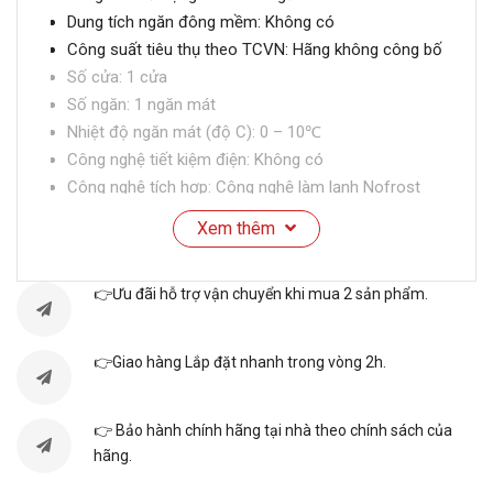
Dung tích ngăn đông mềm: Không có
Công suất tiêu thụ theo TCVN: Hãng không công bố
Số cửa: 1 cửa
Số ngăn: 1 ngăn mát
Nhiệt độ ngăn mát (độ C): 0 – 10℃
Công nghệ tiết kiệm điện: Không có
Công nghệ tích hợp: Công nghệ làm lạnh Nofrost
Chất liệu dàn lạnh: Đồng
Xem thêm
Chất liệu lòng tủ: Nhôm sơn tĩnh điện
Chất liệu bên ngoài: Thân tủ: Thép sơn tĩnh điện,
👉Ưu đãi hỗ trợ vận chuyển khi mua 2 sản phẩm.
Viền cửa tủ: Nhựa
Chất liệu kính: Công nghệ kính Low-E
Tiện ích: Vỉ, Đèn LED, Khoá cửa tủ, Cửa kính, Lỗ
👉Giao hàng Lắp đặt nhanh trong vòng 2h.
thoát nước, Bánh xe.
Kích thước, khối lượng: Dài 63 cm – Rộng 61 cm –
👉 Bảo hành chính hãng tại nhà theo chính sách của
Cao 203.5 cm – Nặn 72 kg
hãng.
Loại Gas: R290
Độ ồn: 32-42 dB