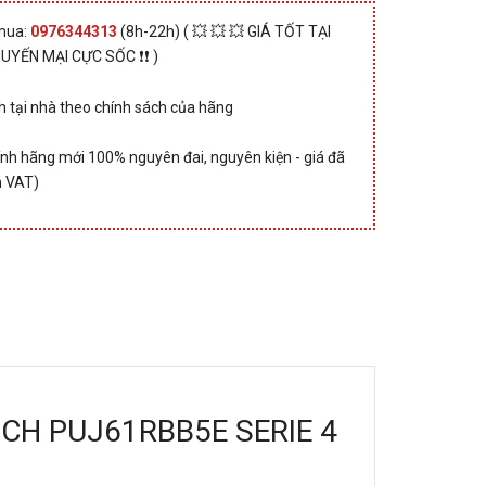
 mua:
0976344313
(8h-22h) ( 💥 💥 💥 GIÁ TỐT TẠI
HUYẾN MẠI CỰC SỐC ❗❗ )
 tại nhà theo chính sách của hãng
nh hãng mới 100% nguyên đai, nguyên kiện - giá đã
 VAT)
BOSCH PUJ61RBB5E SERIE 4