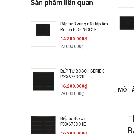
Sản phẩm liên quan
Bếp từ 3 vùng nấu lắp âm
Bosch PID675DC1E
14.300.000₫
22.000.000₫
BẾP TỪ BOSCH SERIE 8
PXX675DC1E
16.200.000₫
MÔ T
28.000.000₫
T
Bếp từ Bosch
PXX675DC1E
B
16.200.000₫