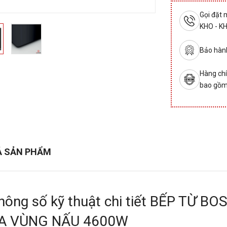
Gọi đặt
KHO - K
Bảo hành
Hàng chí
bao gồm
Ả SẢN PHẨM
hông số kỹ thuật chi tiết BẾP TỪ 
A VÙNG NẤU 4600W