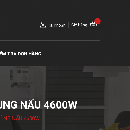
Giỏ hàng
Tài khoản
IỂM TRA ĐƠN HÀNG
VÙNG NẤU 4600W
 VÙNG NẤU 4600W