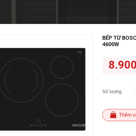
BẾP TỪ BOSC
4600W
8.90
Số lượng
Thêm v