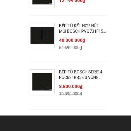
12.199.000₫
BẾP TỪ KẾT HỢP HÚT
MÙI BOSCH PVQ731F15E
SERIE 6 BỐN VÙNG NẤU
40.000.000₫
64.690.000₫
BẾP TỪ BOSCH SERIE 4
PUC631BB5E 3 VÙNG
NẤU
8.800.000₫
19.390.000₫