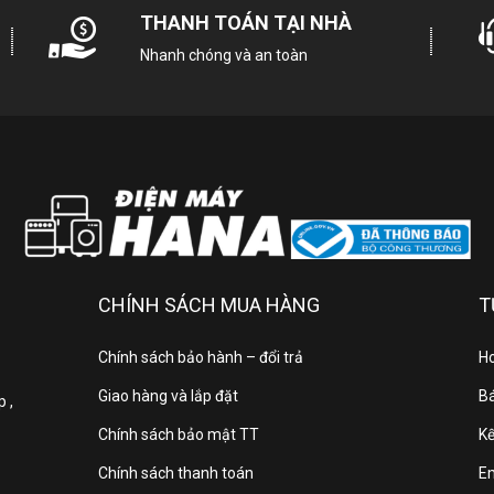
THANH TOÁN TẠI NHÀ
Nhanh chóng và an toàn
Chiều dài dây điện
Tần số
Hiệu điện thế
CHÍNH SÁCH MUA HÀNG
T
Bảo hành
Chính sách bảo hành – đổi trả
Ho
Giao hàng và lắp đặt
Bá
 ,
c điểm nổi bật của BẾP TỪ BOSCH PUJ61RBB5E SERIE 4 BA VÙNG 
Chính sách bảo mật TT
Kế
Chính sách thanh toán
E