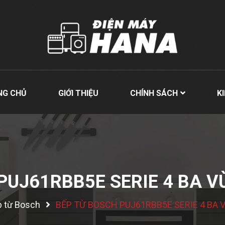
NG CHỦ
GIỚI THIỆU
CHÍNH SÁCH
K
PUJ61RBB5E SERIE 4 BA 
 từ Bosch
BẾP TỪ BOSCH PUJ61RBB5E SERIE 4 BA