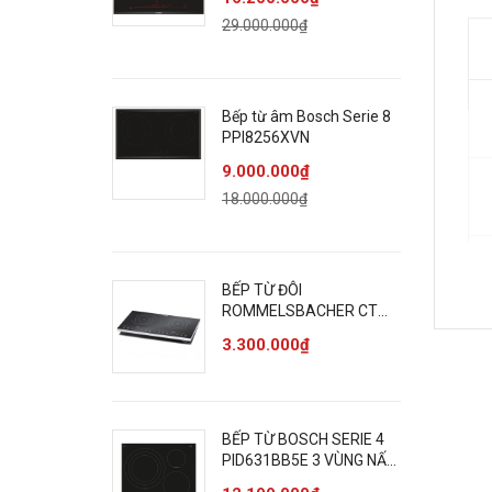
29.000.000₫
Bếp từ âm Bosch Serie 8
PPI8256XVN
9.000.000₫
18.000.000₫
BẾP TỪ ĐÔI
ROMMELSBACHER CT
3410/IN CẢM ỨNG 3400W
3.300.000₫
BẾP TỪ BOSCH SERIE 4
PID631BB5E 3 VÙNG NẤU
7400W