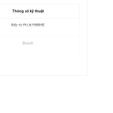
Thông số kỹ thuật
Bếp từ PUJ61RBB5E
Bosch
Tây Ban Nha
Schott Ceran (Schott + Ceramic)
Màu đen
3