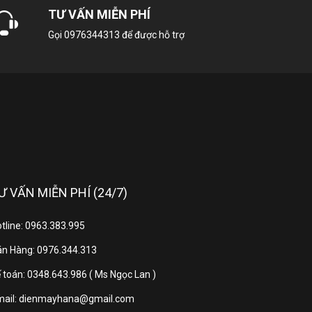
TƯ VẤN MIỄN PHÍ
Gọi
0976344313
để được hỗ trợ
150cm
50; 60Hz
220-240V
Ư VẤN MIỄN PHÍ (24/7)
3 năm
tline: 0963.383.995
n Hàng: 0976.344.313
NẤU 4600W
 toán: 0348.643.986 ( Ms Ngọc Lan )
mail: dienmayhana@gmail.com