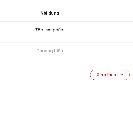
Nội dung
Tên sản phẩm
Thương hiệu
Xuất xứ
Xem thêm
Chất liệu mặt kính
Màu sắc
Số vùng nấu