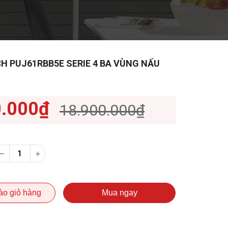
H PUJ61RBB5E SERIE 4 BA VÙNG NẤU
0.000₫
18.900.000₫
ào giỏ hàng
Mua ngay