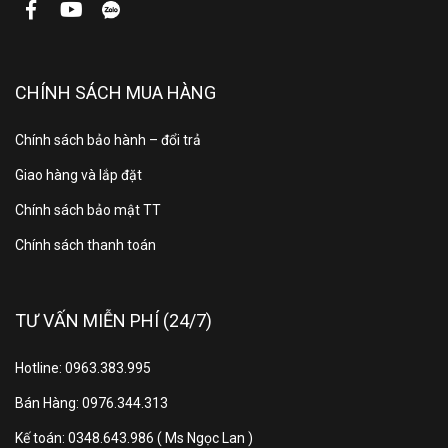
cao.
- Có ống dẫn gas bằng đồng và lá tản nhiệt bằng
nhôm được phủ lớp Golden Fin giúp hạn chế bị ăn
CHÍNH SÁCH MUA HÀNG
mòn, tăng tuổi thọ và có thể chịu được các tác động
từ môi trường gần biển như sương muối, gió biển hay
Chính sách bảo hành – đổi trả
mưa bão.
Giao hàng và lắp đặt
Chính sách bảo mật TT
Chính sách thanh toán
TƯ VẤN MIỄN PHÍ (24/7)
Hotline: 0963.383.995
Bán Hàng: 0976.344.313
*Hình ảnh chỉ mang tính chất minh họa
Kế toán: 0348.643.986 ( Ms Ngọc Lan )