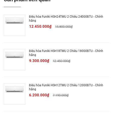
Độ ồn trung
41/37/31.5 dB
bình:
Điều hòa Funiki HSH24TMU 2 Chiều 24000BTU - Chính
hãng
Loại Gas:
R32
12.450.000₫
15.800.000₫
Ống dẫn gas bằng Đồng - Lá
Chất liệu dàn
tản nhiệt bằng Nhôm được
tản nhiệt:
Điều hòa Funiki HSH18TMU 2 Chiều 18000BTU - Chính
phủ lớp Golden Fin
hãng
9.300.000₫
12.450.000₫
Tiêu thụ điện:
1.74 kW/h
Công nghệ tiết
InverterEco
Điều hòa Funiki HSH12TMU 2 Chiều 12000BTU - Chính
kiệm điện:
hãng
6.200.000₫
7.190.000₫
Lọc bụi, kháng
Lưới lọc Nano Ag
khuẩn, khử mùi: