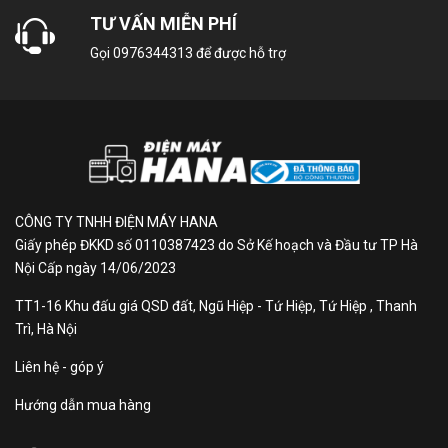
TƯ VẤN MIỄN PHÍ
Kích thước ống
Φ 6/12
Gọi
0976344313
để được hỗ trợ
đồng:
MÔ TẢ SẢN PHẨM
Tổng quan thiết kế
CÔNG TY TNHH ĐIỆN MÁY HANA
Giấy phép ĐKKD số 0110387423 do Sở Kế hoạch và Đầu tư TP Hà
Dàn lạnh:
Nội Cấp ngày 14/06/2023
- Máy lạnh Funiki Inverter 2 HP HIC18TMU.ST3 được
TT1-16 Khu đấu giá QSD đất, Ngũ Hiệp - Tứ Hiệp, Tứ Hiệp , Thanh
thiết kế dạng hình chữ nhật quen thuộc với vỏ bằng
Trì, Hà Nội
nhựa cùng tông trắng trang nhã, nên dễ dàng kết hợp
với nội thất trong nhà.
Liên hệ - góp ý
Dàn nóng:
Hướng dẫn mua hàng
- Hình chữ nhật, vỏ bằng thép cứng cáp và có độ bền