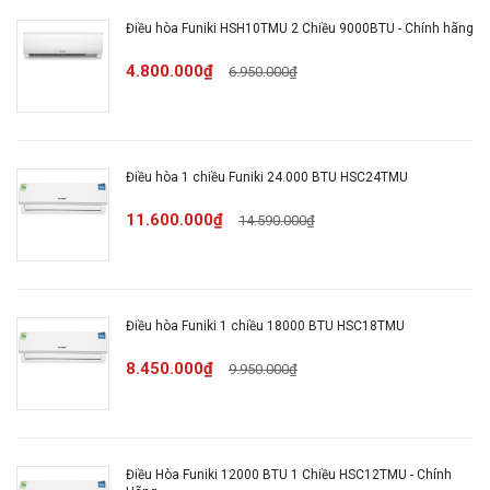
Điều hòa Funiki HSH10TMU 2 Chiều 9000BTU - Chính hãng
Điều khiển lên xuống tự
Chế độ gió:
động, trái phải tùy chỉnh tay
4.800.000₫
6.950.000₫
Công nghệ làm
Turbo
lạnh nhanh:
Điều hòa 1 chiều Funiki 24.000 BTU HSC24TMU
Tự khởi động lại khi có điện
11.600.000₫
14.590.000₫
Sleep Mode
Tiện ích
Màn hình hiển thị LED
Điều hòa Funiki 1 chiều 18000 BTU HSC18TMU
8.450.000₫
9.950.000₫
Chức năng tự chẩn đoán lỗi
Chức năng tự làm sạch
Điều Hòa Funiki 12000 BTU 1 Chiều HSC12TMU - Chính