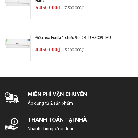
Hãng
Kích thước -
Dài 97 cm - Cao 30.2 cm -
5.450.000₫
7.500.000₫
Khối lượng dàn
Dày 21.3 cm - Nặng 14 kg
lạnh:
Kích thước -
Dài 83 cm - Cao 55.5 cm -
Điều hòa Funiki 1 chiều 9000BTU HSC09TMU
Khối lượng dàn
Dày 30.2 cm - Nặng 29.4 kg
nóng:
4.450.000₫
5.200.000₫
Chiều dài lắp
Tối thiểu: 3m | Tiêu chuẩn:
đặt ống đồng:
5m | Tối đa: 25m
Chiều cao lắp
MIỄN PHÍ VẬN CHUYỂN
đặt tối đa giữa
5m
Áp dụng từ 2 sản phẩm
cục nóng-lạnh:
THANH TOÁN TẠI NHÀ
Nguồn điện
Dàn lạnh
Nhanh chóng và an toàn
vào: