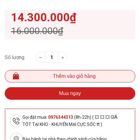
14.300.000₫
16.000.000₫
Số lượng
Thêm vào giỏ hàng
Mua ngay
Gọi đặt mua:
0976344313
(8h-22h) ( 💥 💥 💥 GIÁ
TỐT TẠI KHO - KHUYẾN MẠI CỰC SỐC ❗❗ )
Bảo hành tại nhà theo chính sách của hãng