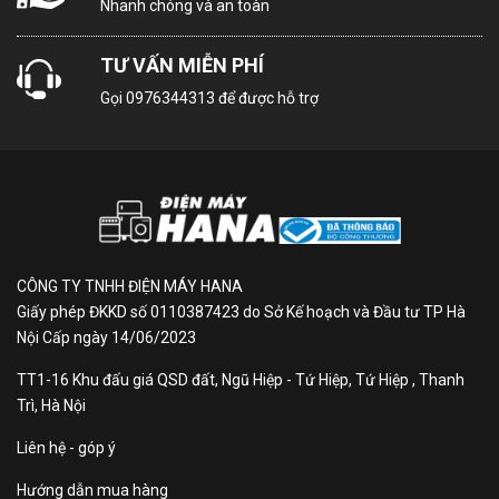
Nhanh chóng và an toàn
Kích thước ống
TƯ VẤN MIỄN PHÍ
Φ 6/12
đồng:
Gọi
0976344313
để được hỗ trợ
THÔNG TIN SẢN PHẨM
Thiết kế thanh lịch tô điểm
vẻ đẹp sang trọng cho
không gian nội thất
CÔNG TY TNHH ĐIỆN MÁY HANA
Giấy phép ĐKKD số 0110387423 do Sở Kế hoạch và Đầu tư TP Hà
Thiết kế dàn lạnh nổi bật luôn là ưu điểm của các
Nội Cấp ngày 14/06/2023
dòng sản phẩm của Panasonic, máy lạnh Panasonic 2
TT1-16 Khu đấu giá QSD đất, Ngũ Hiệp - Tứ Hiệp, Tứ Hiệp , Thanh
HP CS/CU-N18AKH-8 có những đường nét hiện đại
Trì, Hà Nội
tinh tế mang lại vẻ sang trọng cho không gian nội thất
của gia đình bạn.
Liên hệ - góp ý
Với công suất làm lạnh 1 HP, chiếc máy lạnh 1
Hướng dẫn mua hàng