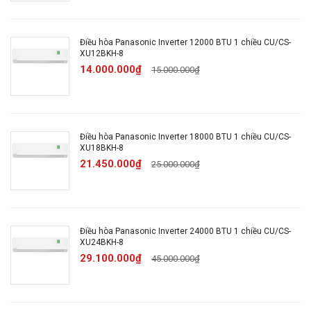
khuẩn, khử mùi:
lọc bụi mịn PM 2.5
Điều hòa Panasonic Inverter 12000 BTU 1 chiều CU/CS-
Tuỳ chỉnh điều khiển lên
XU12BKH-8
Chế độ gió:
xuống trái phải tự động
14.000.000₫
15.000.000₫
Công nghệ làm
iAuto-X
lạnh nhanh:
Điều hòa Panasonic Inverter 18000 BTU 1 chiều CU/CS-
XU18BKH-8
Chế độ kiểm soát độ ẩm
21.450.000₫
25.000.000₫
Chế độ ngủ đêm Sleep cho
người già, trẻ nhỏ
Chức năng tự chẩn đoán lỗi
Tiện ích
Vệ sinh bên trong dàn lạnh:
Điều hòa Panasonic Inverter 24000 BTU 1 chiều CU/CS-
XU24BKH-8
Inside Cleaning
29.100.000₫
45.000.000₫
Hoạt động siêu êm Quiet
Hẹn giờ bật tắt máy
Tự khởi động lại khi có điện