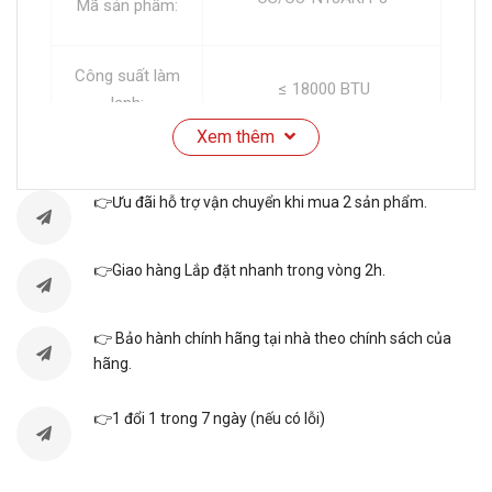
Mã sản phẩm:
Công suất làm
≤ 18000 BTU
lạnh:
Xem thêm
Công suất sưởi
Không có sưởi ấm
ấm:
👉Ưu đãi hỗ trợ vận chuyển khi mua 2 sản phẩm.
Phạm vi hiệu
Từ 25m² đến dưới 35m²
👉Giao hàng Lắp đặt nhanh trong vòng 2h.
quả
👉 Bảo hành chính hãng tại nhà theo chính sách của
Dòng sản phẩm:
2025
hãng.
Xuất xứ:
Indonesia
👉1 đổi 1 trong 7 ngày (nếu có lỗi)
Thời gian bảo
1 năm toàn máy, 7 năm