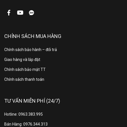
chiều này là lựa chọn phù hợp với những căn phòng
có diện tích vừa và nhỏ, dưới 15 m2.
CHÍNH SÁCH MUA HÀNG
Chính sách bảo hành – đổi trả
Giao hàng và lắp đặt
Chính sách bảo mật TT
Chính sách thanh toán
Chế độ làm lạnh nhanh
Powerful
TƯ VẤN MIỄN PHÍ (24/7)
Chiếc máy lạnh Panasonic 2 HP CS/CU-N18AKH-8
này được trang bị chế độ làm lạnh cực nhanh
Hotline: 0963.383.995
Powerful. Chỉ với một nút nhấn đơn giản, bạn sẽ gần
Bán Hàng: 0976.344.313