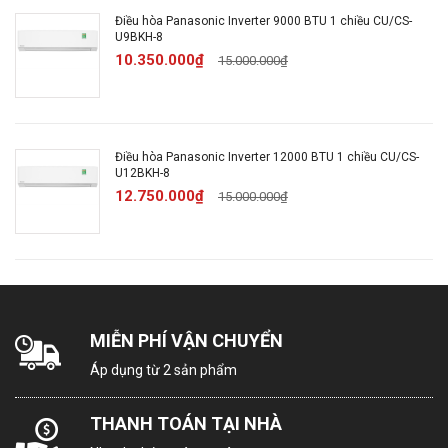
Điều hòa Panasonic Inverter 9000 BTU 1 chiều CU/CS-
U9BKH-8
Kích thước -
Dài 110.2 cm – Cao 30.2
10.350.000₫
15.000.000₫
Khối lượng dàn
cm – Dày 24.4 cm – Nặng
lạnh:
12 kg
Kích thước -
Dài 91 cm – Cao 62 cm –
Điều hòa Panasonic Inverter 12000 BTU 1 chiều CU/CS-
Khối lượng dàn
U12BKH-8
Dày 33 cm – Nặng 35 kg
nóng:
12.750.000₫
15.000.000₫
Chiều dài lắp
Tối đa 20 m
đặt ống đồng:
Chiều cao lắp
MIỄN PHÍ VẬN CHUYỂN
đặt tối đa giữa
15 m
Áp dụng từ 2 sản phẩm
cục nóng-lạnh:
THANH TOÁN TẠI NHÀ
Nguồn điện vào:
Dàn Lạnh