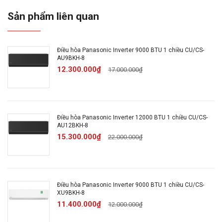
hành:
máy nén
Sản phẩm liên quan
Độ ồn trung
31.5/47 dB
bình:
Điều hòa Panasonic Inverter 9000 BTU 1 chiều CU/CS-
AU9BKH-8
Loại Gas:
R32
12.300.000₫
17.000.000₫
Chất liệu dàn
Ống dẫn gas bằng Đồng -
tản nhiệt:
Lá tản nhiệt bằng Nhôm
Điều hòa Panasonic Inverter 12000 BTU 1 chiều CU/CS-
AU12BKH-8
Tiêu thụ điện:
1.66 kW/h
15.300.000₫
22.000.000₫
Công nghệ tiết
Inverter, ECO tích hợp A.I
kiệm điện:
Điều hòa Panasonic Inverter 9000 BTU 1 chiều CU/CS-
XU9BKH-8
11.400.000₫
Công nghệ lọc không khí
12.000.000₫
Lọc bụi, kháng
Nanoe™ X thế hệ 3Nanoe-G