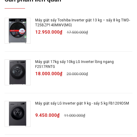
Kích thước:
Sâu 62 cm
Máy giặt sấy Toshiba Inverter giặt 13 kg – sấy 8 kg TWD-
T25BZP140MWV(MG)
Kiểu máy
Tủ chăm sóc quần áo
12.950.000₫
17.500.000₫
giặt:
Tiếng Việt cảm ứng có màn
Bảng điều
hình hiển thị
khiển:
Máy giặt 17kg sấy 10kg LG Inverter lồng ngang
F2517RNTG
18.000.000₫
20.000.000₫
Hiệu suất
Hãng không công bố
sử dụng
điện:
Máy giặt sấy LG Inverter giặt 9 kg - sấy 5 kg FB1209D5M
Sấy khô
9.450.000₫
11.000.000₫
Diệt khuẩn
Chương
Hút ẩm
trình: