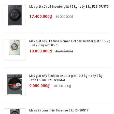
Chăm sóc quần áo
Máy giặt sấy LG Inverter giặt 15 kg - sấy 8 kg F2515RNTG
17.400.000₫
19.000.000₫
Công nghệ giặt hơi nước
Công nghệ
TrueSteam
giặt:
Máy giặt sấy Hisense Roman Holiday Inverter giặt 10.5 kg
Tạo và giữ nếp ly quần tây
– sấy 7 kg WD105R5
Chế độ hút ẩm xung quanh
10.050.000₫
15.000.000₫
Chẩn đoán lỗi Smart Diagnosis
Hệ thống AutoFresh System
Tiện ích:
Moving Hanger - Móc treo
chuyển động linh hoạt
Máy giặt sấy Toshiba Inverter giặt 10.5 kg – sấy 7 kg
TWD-T21BU115UWV(MG)
Cho phép điều khiển máy giặt
9.000.000₫
10.000.000₫
từ xa qua ứng dụng LG ThinQ
Số người
2 - 3 người (dưới 7.5 Kg)
Máy sấy bơm nhiệt Hisense 8 kg DH80N1T
sử dụng: