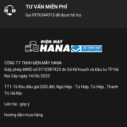
sấy LG Styler
TƯ VẤN MIỄN PHÍ
SC5MNR4G
Gọi
0976344313
để được hỗ trợ
CÔNG TY TNHH ĐIỆN MÁY HANA
Giấy phép ĐKKD số 0110387423 do Sở Kế hoạch và Đầu tư TP Hà
Nội Cấp ngày 14/06/2023
Dễ sử dụng, chăm sóc
TT1-16 Khu đấu giá QSD đất, Ngũ Hiệp - Tứ Hiệp, Tứ Hiệp , Thanh
Trì, Hà Nội
quần áo hàng ngày
Liên hệ - góp ý
Hướng dẫn mua hàng