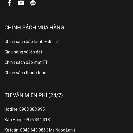
Quần áo vô trùng 99% và
CHÍNH SÁCH MUA HÀNG
không bám mùi quanh
Chính sách bảo hành – đổi trả
năm
Giao hàng và lắp đặt
DUAL TrueSteam™ áp dụng lượng hơi nước phù hợp
Chính sách bảo mật TT
với từng loại vải.
Chính sách thanh toán
TƯ VẤN MIỄN PHÍ (24/7)
Hotline: 0963.383.995
Bán Hàng: 0976.344.313
Kế toán: 0348.643.986 ( Ms Ngọc Lan )