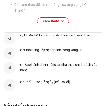
Dễ dàng theo dõi từ xa thông qua ứng dụng LG
ThinQ™.
Tích hợp Dual Inverter​ tiết kiệm điện, vận hành êm
Xem thêm
ái.
THÔNG SỐ KỸ THUẬT
👉Ưu đãi hỗ trợ vận chuyển khi mua 2 sản phẩm.
Thương
LG
👉Giao hàng Lắp đặt nhanh trong vòng 2h.
hiệu
👉 Bảo hành chính hãng tại nhà theo chính sách của
Mã sản
SC5MNR4G
hãng.
phẩm
👉1 đổi 1 trong 7 ngày (nếu có lỗi)
Trọng
87 kg
lượng:
Cao 196.5 cm - Ngang 60 cm -
Sản phẩm liên quan