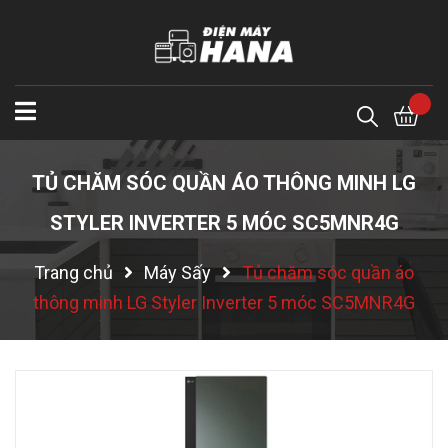
TỦ CHĂM SÓC QUẦN ÁO THÔNG MINH LG
STYLER INVERTER 5 MÓC SC5MNR4G
Trang chủ
Máy Sấy
Tủ chăm sóc quần áo
thông minh LG Styler Inverter 5 móc SC5MNR4G