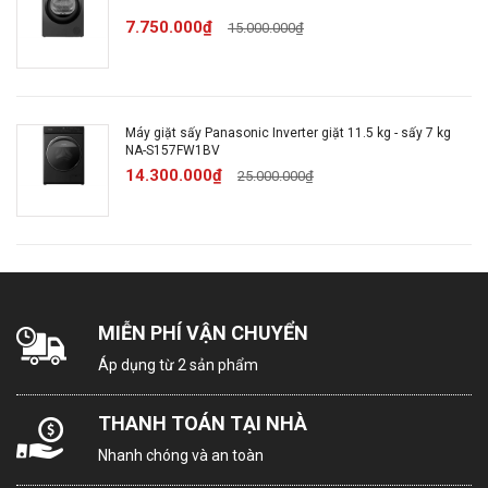
7.750.000₫
15.000.000₫
Chất liệu
Kim loại
vỏ máy:
Máy giặt sấy Panasonic Inverter giặt 11.5 kg - sấy 7 kg
Chất liệu
Kim loại
NA-S157FW1BV
cửa máy:
14.300.000₫
25.000.000₫
24 tháng
Bảo hành
Hàn Quốc
Xuất xứ
MIỄN PHÍ VẬN CHUYỂN
Áp dụng từ 2 sản phẩm
THÔNG TIN SẢN PHẨM
THANH TOÁN TẠI NHÀ
Giới thiệu: Tủ giặt hấp
Nhanh chóng và an toàn