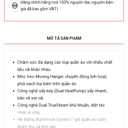
Hàng chính hãng mới 100% nguyên đai, nguyên kiện -
giá đã bao gồm VAT)
MÔ TẢ SẢN PHẨM
Chăm sóc đa dạng các loại quần áo với nhiều chất
liệu vải khác nhau.
Móc treo Moving Hanger chuyển động linh hoạt,
phủi sạch bụi bám trên quần áo.
Công nghệ sấy kép (Dual HeatPump) sấy nhanh,
bảo vệ sợi vải.
Công nghệ Dual TrueSteam khử khuẩn, diệt tác
nhân dị ứng.
Hệ thống AutoFresh System™ giữ quần áo luôn
thơm tho và khô ráo.