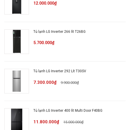
dụng
12.000.000₫
Điện năng tiêu
335 (kWh/năm)
thụ
Tủ lạnh LG Inverter 266 lít T26BG
Khoảng dung
5.700.000₫
Từ 150 - < 300 lít
tích
Công nghệ
Tủ lạnh Inverter
Inverter
Tủ lạnh LG Inverter 292 Lít T30SV
7.300.000₫
9.900.000₫
Kiểu tủ
Ngăn đá trên
Chất liệu cửa tủ
PCM
Tủ lạnh LG Inverter 400 lít Multi Door F40BG
lạnh
11.800.000₫
15.000.000₫
Chất liệu khay