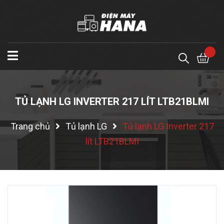
TỦ LẠNH LG INVERTER 217 LÍT LTB21BLMI
Trang chủ
Tủ lạnh LG
Tủ lạnh LG Inverter 217
lít LTB21BLMI