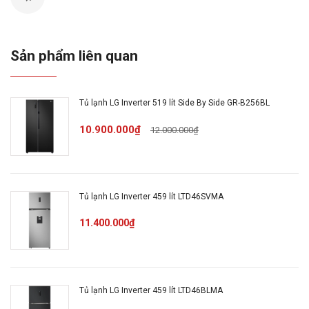
Công nghệ bảo
Sản phẩm liên quan
quản thực
Ngăn rau củ Fresh Zone
phẩm
Tủ lạnh LG Inverter 519 lít Side By Side GR-B256BL
Dung tích ngăn
56 lít
đá
10.900.000₫
12.000.000₫
Dung tích ngăn
161 lít
lạnh
Tủ lạnh LG Inverter 459 lít LTD46SVMA
Luồng khí lạnh đa chiều
11.400.000₫
Công nghệ làm
Multi Air Flow,
lạnh
LINEARCooling
Tủ lạnh LG Inverter 459 lít LTD46BLMA
Số người sử
2 - 3 người