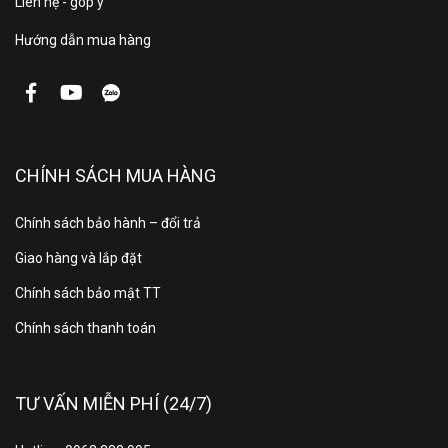
Liên hệ - góp ý
Hướng dẫn mua hàng
Công nghệ LinearCooling™
giữ tươi thực phẩm lên đến
CHÍNH SÁCH MUA HÀNG
7 ngày
Tủ lạnh
sở hữu công nghệ LinearCooling™ giúp giảm
Chính sách bảo hành – đổi trả
biến động nhiệt độ, duy trì nhiệt độ ổn định trong
Giao hàng và lắp đặt
khoảng ±0.5°C, giữ thực phẩm tươi ngon lên đến 7
Chính sách bảo mật TT
ngày mà vẫn bảo toàn hương vị và chất dinh dưỡng.
Công nghệ này đảm bảo rau củ, trái cây và thực phẩm
Chính sách thanh toán
tươi sống luôn ở trạng thái tốt nhất, mang lại bữa ăn
chất lượng cho gia đình.
TƯ VẤN MIỄN PHÍ (24/7)