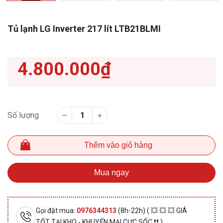
Tủ lạnh LG Inverter 217 lít LTB21BLMI
4.800.000₫
Số lượng
Thêm vào giỏ hàng
Mua ngay
Gọi đặt mua:
0976344313
(8h-22h) ( 💥 💥 💥 GIÁ
TỐT TẠI KHO - KHUYẾN MẠI CỰC SỐC ❗❗ )