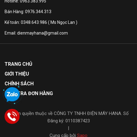
Hotline: 0963.383.995
Hệ thống Multi Air Flow bảo
Bán Hàng: 0976.344.313
quản tối ưu
Kế toán: 0348.643.986 ( Ms Ngọc Lan )
Email: dienmayhana@gmail.com
Hệ thống Multi Air Flow phân bổ luồng khí lạnh đều
khắp các ngăn nhờ các lỗ thông gió được bố trí hợp lý.
Các cảm biến kỹ thuật số liên tục theo dõi và điều
chỉnh nhiệt độ, đảm bảo thực phẩm được bao bọc bởi
TRANG CHỦ
khí mát, giữ độ tươi ngon lâu hơn, đặc biệt với thực
GIỚI THIỆU
phẩm nhạy cảm như rau xanh, thịt cá.
CHÍNH SÁCH
KIỂM TRA ĐƠN HÀNG
Smart Inverter
© Bản quyền thuộc về CÔNG TY TNHH ĐIỆN MÁY HANA. Số
Compressor™ vận hành bền
Đăng ký: 0110387423
|
bỉ, tiết kiệm
Cung cấp bởi
Sapo