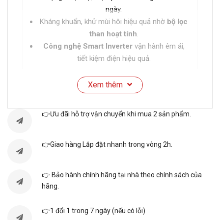
ngày.
Kháng khuẩn, khử mùi hôi hiệu quả nhờ
bộ lọc
than hoạt tính
.
Công nghệ Smart Inverter
vận hành êm ái,
tiết kiệm điện hiệu quả.
Xem thêm
Thông số kỹ thuật
👉Ưu đãi hỗ trợ vận chuyển khi mua 2 sản phẩm.
Xuất xứ
Indonesia
👉Giao hàng Lắp đặt nhanh trong vòng 2h.
Bảo hành
2 năm
👉 Bảo hành chính hãng tại nhà theo chính sách của
Dung tích tổng
235 lít
hãng.
Dung tích sử
👉1 đổi 1 trong 7 ngày (nếu có lỗi)
217 lít
dụng