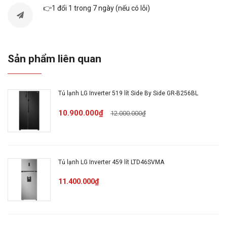
👉1 đổi 1 trong 7 ngày (nếu có lỗi)
Kiểu tủ
Multi Door - 4 cánh
Sản phẩm liên quan
Dung tích tổng
553 lít
Tủ lạnh LG Inverter 519 lít Side By Side GR-B256BL
Dung tích sử
510 lít
10.900.000₫
dụng
12.000.000₫
Dung tích ngăn
302 lít
lạnh
Tủ lạnh LG Inverter 459 lít LTD46SVMA
11.400.000₫
Dung tích ngăn
208 lít
đông