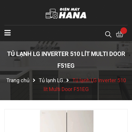
TỦ LẠNH LG INVERTER 510 LÍT MULTI DOOR
F51EG
Trang chủ
Tủ lạnh LG
Tủ lạnh LG Inverter 510
lít Multi Door F51EG