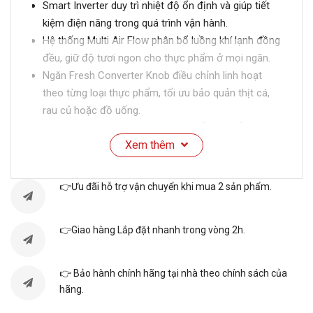
Smart Inverter duy trì nhiệt độ ổn định và giúp tiết
kiệm điện năng trong quá trình vận hành.
Hệ thống Multi Air Flow phân bổ luồng khí lạnh đồng
đều, giữ độ tươi ngon cho thực phẩm ở mọi ngăn.
Ngăn Fresh Converter Knob điều chỉnh linh hoạt
theo từng loại thực phẩm, tối ưu bảo quản thịt cá,
rau củ hoặc đồ uống.
Mặt gương mờ sang trọng, hạn chế bám dấu vân
Xem thêm
tay, bên trong khay kính cường lực chịu lực tốt, dễ
sắp xếp thực phẩm.
Bổ sung tiện ích như khay đá di động, làm đông
👉Ưu đãi hỗ trợ vận chuyển khi mua 2 sản phẩm.
nhanh và cảnh báo cửa mở giúp sử dụng hằng ngày
thuận tiện hơn.
👉Giao hàng Lắp đặt nhanh trong vòng 2h.
THÔNG SỐ KỸ THUẬT
👉 Bảo hành chính hãng tại nhà theo chính sách của
TỔNG QUAN TỦ LẠNH LG 4 CÁNH INVERTER
hãng.
510 LÍT F51EG