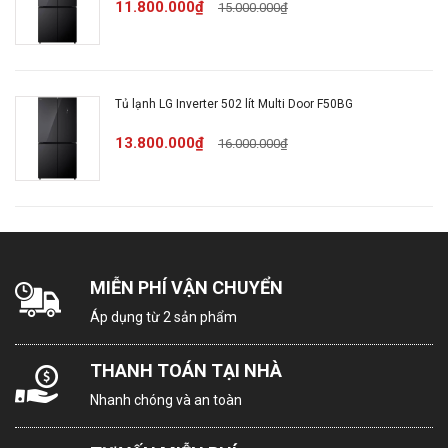
11.800.000₫
15.000.000₫
Bảo hành thân tủ
24 tháng
Bảo hành máy
10 năm
Tủ lạnh LG Inverter 502 lít Multi Door F50BG
nén
13.800.000₫
16.000.000₫
MỨC ĐIỆN NĂNG TIÊU THỤ
Công suất tiêu
1,57Kwh/ngày khoảng
thụ công bố theo
MIỄN PHÍ VẬN CHUYỂN
574Kwh/năm
TCVN:
Áp dụng từ 2 sản phẩm
THANH TOÁN TẠI NHÀ
Công nghệ tiết
Smart Inverter
Nhanh chóng và an toàn
kiệm điện: