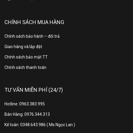
Loại dàn lạnh
Độc lập
CHÍNH SÁCH MUA HÀNG
Công nghệ khác
Không
Chính sách bảo hành – đổi trả
CÔNG NGHỆ BẢO QUẢN THỰC PHẨM
Giao hàng và lắp đặt
Chính sách bảo mật TT
Ngăn đông
Chính sách thanh toán
Công nghệ Fresh
mềm(ngăn chứa
Converter Knob
linh hoạt)
TƯ VẤN MIỄN PHÍ (24/7)
Ngăn rau củ Big Fresh
Hotline: 0963.383.995
Zone
Bán Hàng: 0976.344.313
Ngăn lạnh
Hệ thống khay kệ và các
Kế toán: 0348.643.986 ( Ms Ngọc Lan )
ngăn chứa