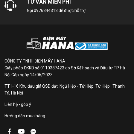
TƯ VẤN MIỄN PHÍ
Tem nhãn năng
Gọi
0976344313
để được hỗ trợ
3 sao
lượng
CÔNG NGHỆ LÀM LẠNH
Công nghệ làm
Luồng khí lạnh đa chiều
CÔNG TY TNHH ĐIỆN MÁY HANA
lạnh
Giấy phép ĐKKD số 0110387423 do Sở Kế hoạch và Đầu tư TP Hà
Multi Air Flow
Nội Cấp ngày 14/06/2023
TT1-16 Khu đấu giá QSD đất, Ngũ Hiệp - Tứ Hiệp, Tứ Hiệp , Thanh
Máy nén
AI Inverter Compressor
Trì, Hà Nội
Liên hệ - góp ý
Môi chấy làm
R600A
Hướng dẫn mua hàng
lạnh