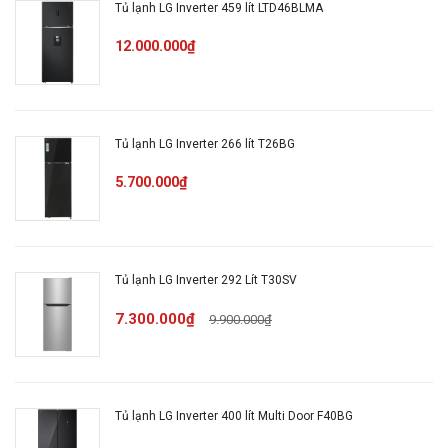
Tủ lạnh LG Inverter 459 lít LTD46BLMA
Chất liệu cửa tủ
12.000.000₫
Mặt gương mờ
lạnh
Chất liệu khay
Tủ lạnh LG Inverter 266 lít T26BG
Kính cường lực
ngăn
5.700.000₫
Chất liệu ống dẫn
Ống dẫn gas bằng Đồng -
gas, dàn lạnh:
Lá tản nhiệt bằng Nhôm
Tủ lạnh LG Inverter 292 Lít T30SV
7.300.000₫
9.900.000₫
Năm ra mắt
2025
Nơi sản xuất
Trung Quốc
Tủ lạnh LG Inverter 400 lít Multi Door F40BG