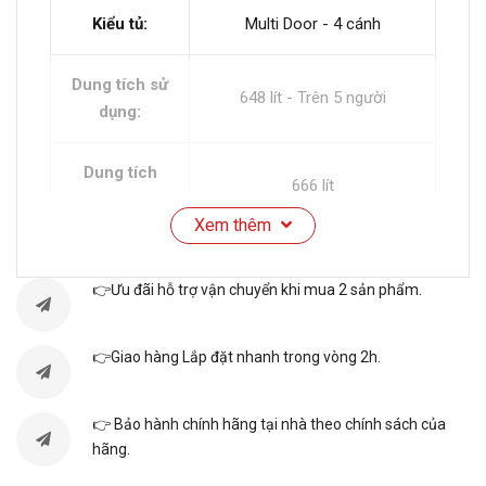
Kiểu tủ:
Multi Door - 4 cánh
Dung tích sử
648 lít - Trên 5 người
dụng:
Dung tích
666 lít
tổng:
Xem thêm
Dung tích
259 lít
ngăn đá:
👉Ưu đãi hỗ trợ vận chuyển khi mua 2 sản phẩm.
Dung tích
👉Giao hàng Lắp đặt nhanh trong vòng 2h.
389 lít
ngăn lạnh:
👉 Bảo hành chính hãng tại nhà theo chính sách của
Chất liệu cửa
Thép không gỉ
hãng.
tủ lạnh: