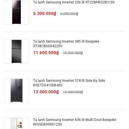
~ 1.75 kW/ngày
Tủ lạnh Samsung Inverter 236 lít RT22M4032BY/SV
bố theo
TCVN:
5.300.000₫
6.000.000₫
Công nghệ
Inverter, Công nghệ
tiết kiệm điện:
SmartThings AI Energy
Tủ lạnh Samsung Inverter 385 lít Bespoke
RT38CB668422SV
Công nghệ bảo quản và làm lạnh
11.600.000₫
13.000.000₫
Công nghệ All-around
Cooling giúp kiểm soát
Tủ lạnh Samsung Inverter 578 lít Side By Side
chặt chẽ sự thay đổi nhiệt
RS57DG410EB4SV
độ
Công nghệ
13.000.000₫
15.000.000₫
Công nghệ làm lạnh Power
làm lạnh:
Cool
Công nghệ làm đá nhanh
Power Freeze
Tủ lạnh Samsung Inverter 636 lít Multi Door Bespoke
RF65DB990012SV