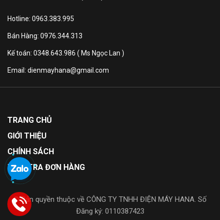
đình ít thành viên hơn nhưng nhu cầu bảo quản thực
phẩm cao.
Hotline: 0963.383.995
Bán Hàng: 0976.344.313
Kế toán: 0348.643.986 ( Ms Ngọc Lan )
Email: dienmayhana@gmail.com
TRANG CHỦ
GIỚI THIỆU
Ngăn lạnh
CHÍNH SÁCH
– Dung tích 389 lít.
KIỂM TRA ĐƠN HÀNG
– Bên trong ngăn lạnh là các kệ cùng khay kính cường
lực bền bỉ, chắc chắn giúp sắp xếp và phân loại đa
© Bản quyền thuộc về CÔNG TY TNHH ĐIỆN MÁY HANA. Số
dạng các loại thực phẩm theo nhu cầu sử dụng.
Đăng ký: 0110387423