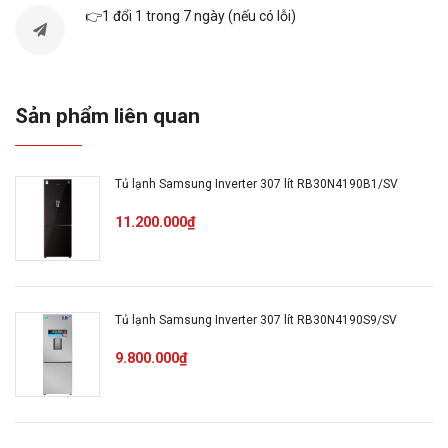
👉1 đổi 1 trong 7 ngày (nếu có lỗi)
Chất liệu
khay ngăn
Kính chịu lực
lạnh:
Sản phẩm liên quan
Chất liệu ống
Ống dẫn gas bằng Đồng -
dẫn gas, dàn
Chất liệu dàn lạnh bằng Nhôm
Tủ lạnh Samsung Inverter 307 lít RB30N4190B1/SV
lạnh:
11.200.000₫
Năm ra mắt:
2023
Sản xuất tại:
Hàn Quốc
Tủ lạnh Samsung Inverter 307 lít RB30N4190S9/SV
9.800.000₫
Mức tiêu thụ điện năng
Công suất
tiêu thụ công