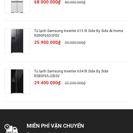
68.000.000₫
85.000.000₫
Công nghệ
Ngăn rau quả giữ ẩm, Công
bảo quản
nghệ làm lạnh No Frost
thực phẩm:
Tủ lạnh Samsung Inverter 615 lít Side By Side AI Home
RS90F65D2FSV
Công nghệ
25.900.000₫
30.000.000₫
kháng khuẩn,
Bộ lọc than hoạt tính
khử mùi:
Tủ lạnh Samsung Inverter 634 lít Side By Side
Tiện ích
RS80F65J2BSV
29.400.000₫
32.200.000₫
Bảng điều khiển đèn led
Quản lí thông minh
SmartThings
Làm đá tự động
Chuông báo khi quên đóng
Tiện ích:
MIỄN PHÍ VẬN CHUYỂN
cửa