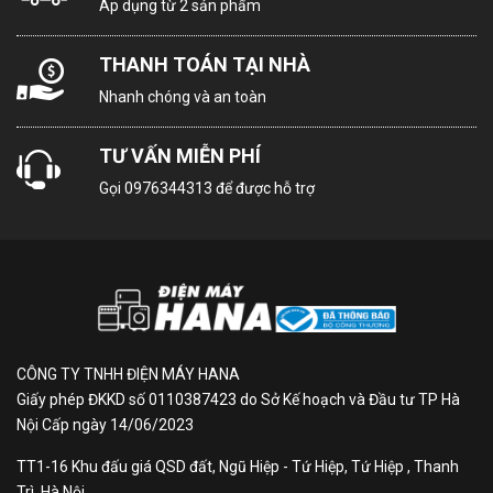
Thiết kế cửa phụ lấy thực
Áp dụng từ 2 sản phẩm
phẩm dễ dàng
Ngăn lấy nước bên trong
THANH TOÁN TẠI NHÀ
hạn chế vi khuẩn
Nhanh chóng và an toàn
TƯ VẤN MIỄN PHÍ
Thông tin lắp đặt
Gọi
0976344313
để được hỗ trợ
Kích thước tủ
Cao 177.9 cm - Rộng 91.2 cm
lạnh:
- Sâu 72.3 cm - Nặng 131 kg
Hãng:
Samsung
CÔNG TY TNHH ĐIỆN MÁY HANA
Thông tin sản phẩm
Giấy phép ĐKKD số 0110387423 do Sở Kế hoạch và Đầu tư TP Hà
Nội Cấp ngày 14/06/2023
Tủ lạnh Samsung Inverter 648 lít RF59C766FB1/SV
là mẫu tủ lạnh Multi Door 4 cánh độc đáo, hiện đại đi
TT1-16 Khu đấu giá QSD đất, Ngũ Hiệp - Tứ Hiệp, Tứ Hiệp , Thanh
kèm với công nghệ Inverter kết hợp SmartThings AI
Trì, Hà Nội