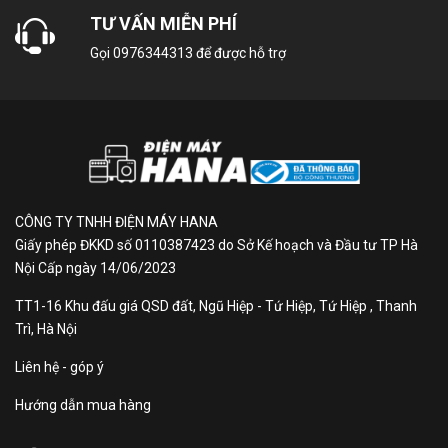
mẻ, tận hưởng cảm giác thư thái ngay khi khởi động.
TƯ VẤN MIỄN PHÍ
Gọi
0976344313
để được hỗ trợ
Cơ chế thổi gió
- Khí lạnh được lan tỏa khắp mọi ngóc ngách trong
phòng để mọi người hoạt động bên trong đều cảm
thấy thư giãn dễ chịu thông qua cơ chế thổi gió
tuỳ
chỉnh điều khiển lên xuống trái phải tự động
.
CÔNG TY TNHH ĐIỆN MÁY HANA
Công nghệ tiết kiệm điện
Giấy phép ĐKKD số 0110387423 do Sở Kế hoạch và Đầu tư TP Hà
Nội Cấp ngày 14/06/2023
- Công nghệ Inverter cho thiết bị hoạt động êm ái, giữ
nhiệt độ làm lạnh ổn định, còn chế độ ECO tích hợp
TT1-16 Khu đấu giá QSD đất, Ngũ Hiệp - Tứ Hiệp, Tứ Hiệp , Thanh
A.I tự động đánh giá nhiệt độ tinh chỉnh mức nhiệt
Trì, Hà Nội
phù hợp để không khí phòng luôn thoải mái mà tiết
Liên hệ - góp ý
kiệm được đến 20% điện năng cho gia đình.
Hướng dẫn mua hàng
- Máy lạnh Inverter sử dụng gas
R-32
hạn chế hiệu
ứng nhà kính, đảm bảo hiệu quả làm lạnh sâu, nhanh