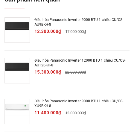
điện
Kháng khuẩn khử mùi:
Công nghệ lọc không khí
Điều hòa Panasonic Inverter 9000 BTU 1 chiều CU/CS-
nanoe™ X thế hệ 3, Nanoe-G lọc bụi mịn PM 2.5
AU9BKH-8
12.300.000₫
17.000.000₫
Chế độ làm lạnh nhanh:
iAuto-X
Chế độ gió:
Tuỳ chỉnh điều khiển lên xuống trái
Điều hòa Panasonic Inverter 12000 BTU 1 chiều CU/CS-
AU12BKH-8
phải tự động
15.300.000₫
22.000.000₫
Thông tin chung
Điều hòa Panasonic Inverter 9000 BTU 1 chiều CU/CS-
Thông tin cục lạnh:
Dài 104 cm - Cao 29.5 cm -
XU9BKH-8
Dày 24.4 cm - Nặng 12 kg
11.400.000₫
12.000.000₫
Thông tin cục nóng:
Dài 87.5 cm - Cao 69.5 cm