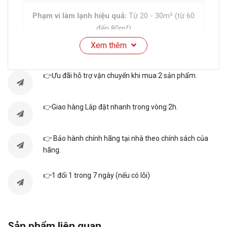
Phạm vi làm lạnh hiệu quả:
Từ 20 - 30m² (từ 60
đến 80m³)
Xem thêm
Công nghệ Inverter:
Inverter, ECO tích hợp A.I
👉Ưu đãi hỗ trợ vận chuyển khi mua 2 sản phẩm.
Loại máy:
Điều hoà 2 chiều (có sưởi ấm)
👉Giao hàng Lắp đặt nhanh trong vòng 2h.
Công suất tiêu thụ điện trung bình:
1.13 kW/h
👉 Bảo hành chính hãng tại nhà theo chính sách của
Tính năng
hãng.
👉1 đổi 1 trong 7 ngày (nếu có lỗi)
Tiện ích:
Chế độ kiểm soát độ ẩm, Chế độ ngủ
đêm Sleep cho người già, trẻ nhỏ, Điều khiển
bằng điện thoại, có wifi, Hoạt động siêu êm
Quiet, Hẹn giờ bật tắt máy, Tự khởi động lại khi có
Sản phẩm liên quan