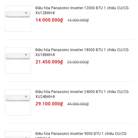
- Dày 32 cm - Nặng 41 kg
Điều hòa Panasonic Inverter 12000 BTU 1 chiều CU/CS-
XU12BKH-8
Loại Gas sử dụng:
R-32
14.000.000₫
15.000.000₫
Nơi sản xuất:
Malaysia
Điều hòa Panasonic Inverter 18000 BTU 1 chiều CU/CS-
Bảo hành chính hãng:
Điều hòa 1 năm, Remote
XU18BKH-8
1 năm, Cục nóng 1 năm (máy nén 7 năm)
21.450.000₫
25.000.000₫
Mô tả sản phẩm
Điều hòa Panasonic Inverter 24000 BTU 1 chiều CU/CS-
Tổng quan thiết kế
XU24BKH-8
29.100.000₫
45.000.000₫
Dàn lạnh
- Máy lạnh Panasonic dòng CU/CS-XZ18ZKH-8 thiết
kế thân máy hình chữ nhật ngang dài, kiểu dáng đơn
Điều hòa Panasonic Inverter 9000 BTU 1 chiều CU/CS-
giản, phối hợp liền mạch với thiết kế nội thất hiện đại