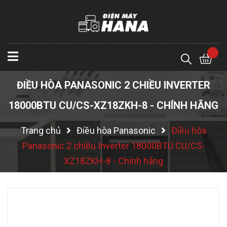
ĐIỀU HÒA PANASONIC 2 CHIỀU INVERTER
18000BTU CU/CS-XZ18ZKH-8 - CHÍNH HÃNG
Trang chủ
Điều hòa Panasonic
Điều hòa
Panasonic 2 chiều Inverter 18000BTU CU/CS-
XZ18ZKH-8 - Chính hãng