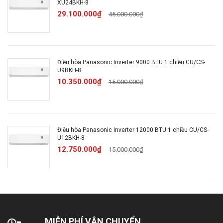
XU24BKH-8
Chức năng khử mùi
29.100.000₫
45.000.000₫
Hẹn giờ BẬT -TẮT, từ 1 đến
24h theo thời gian thực
Cảm biến độ ẩm
Điều hòa Panasonic Inverter 9000 BTU 1 chiều CU/CS-
Tiện ích
U9BKH-8
Chế độ ngủ
10.350.000₫
15.000.000₫
Chế độ yên tĩnh Quiet
Tự khởi động lại khi mất
Điều hòa Panasonic Inverter 12000 BTU 1 chiều CU/CS-
điện
U12BKH-8
12.750.000₫
15.000.000₫
Chức năng tự chuẩn đoán
lỗi
Kết nối với điện thoại
MIỄN PHÍ VẬN CHUYỂN
Kích thước -