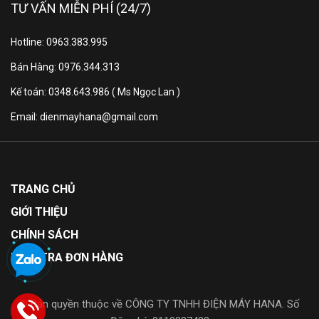
TƯ VẤN MIỄN PHÍ (24/7)
Hotline: 0963.383.995
Bán Hàng: 0976.344.313
Kế toán: 0348.643.986 ( Ms Ngọc Lan )
Email: dienmayhana@gmail.com
Panasonic đỉnh cao sang
trọng & tinh tế
TRANG CHỦ
Điều hòa Panasonic luôn để lại trong lòng người tiêu
GIỚI THIỆU
dùng đó là vẻ đẹp, ấn tượng trong thiết kế luôn đẳng
CHÍNH SÁCH
cấp nhất chưa có hãng điều hòa nào khác theo kịp.
Và với máy điều hoà Panasonic 2 chiều XZ12BKH-8
KIỂM TRA ĐƠN HÀNG
cũng vậy thiết kế hiện đại, sang trọng, đường nét tinh
tế từ mọi góc nhìn góp phần làm nổi bật không gian
© Bản quyền thuộc về CÔNG TY TNHH ĐIỆN MÁY HANA. Số
nội thất ngôi nhà Bạn.