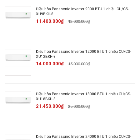
kiệm điện:
Điều hòa Panasonic Inverter 9000 BTU 1 chiều CU/CS-
XU9BKH-8
11.400.000₫
Công nghệ lọc không khí
12.000.000₫
Lọc bụi, kháng
Nanoe™ X thế hệ 3, Nanoe-
khuẩn, khử mùi:
G lọc bụi mịn PM 2.5
Điều hòa Panasonic Inverter 12000 BTU 1 chiều CU/CS-
Tuỳ chỉnh điều khiển lên
XU12BKH-8
Chế độ gió:
xuống trái phải tự động
14.000.000₫
15.000.000₫
Công nghệ làm
iAuto-X
lạnh nhanh:
Điều hòa Panasonic Inverter 18000 BTU 1 chiều CU/CS-
XU18BKH-8
Đèn báo chất lượng không
21.450.000₫
25.000.000₫
khí
Tự vệ sinh bên trong dàn
lạnh: Inside Cleaning
Điều hòa Panasonic Inverter 24000 BTU 1 chiều CU/CS-