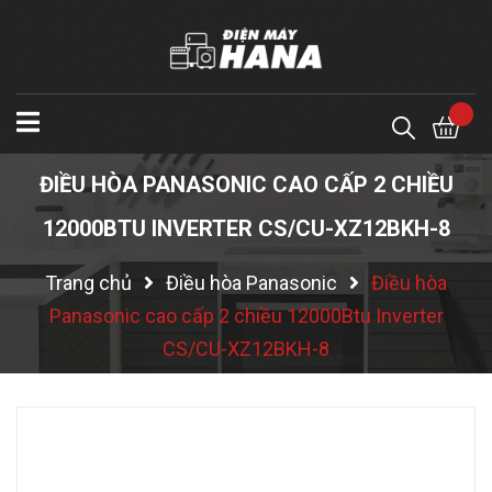
ĐIỀU HÒA PANASONIC CAO CẤP 2 CHIỀU
12000BTU INVERTER CS/CU-XZ12BKH-8
Trang chủ
Điều hòa Panasonic
Điều hòa
Panasonic cao cấp 2 chiều 12000Btu Inverter
CS/CU-XZ12BKH-8