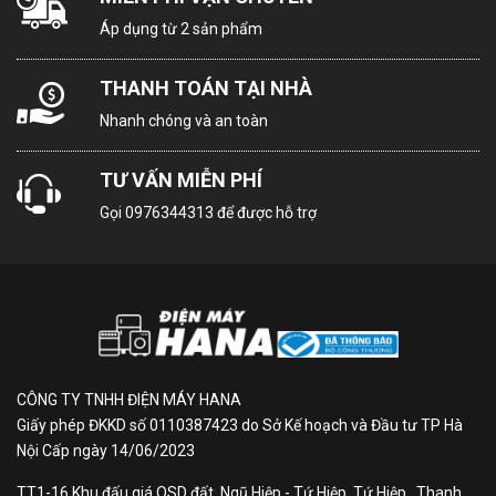
Dài 89 cm – Cao 29.5 cm –
Khối lượng dàn
Áp dụng từ 2 sản phẩm
Dày 24.4 cm – Nặng 10 kg
lạnh:
THANH TOÁN TẠI NHÀ
Kích thước -
Nhanh chóng và an toàn
Dài 78 cm – Cao 54.2 cm –
Khối lượng dàn
Dày 28.9 cm – Nặng 30 kg
nóng:
TƯ VẤN MIỄN PHÍ
Gọi
0976344313
để được hỗ trợ
Chiều dài lắp
Tối đa 20 m
đặt ống đồng:
Chiều cao lắp
đặt tối đa giữa
Tối đa 15 m
cục nóng-lạnh:
CÔNG TY TNHH ĐIỆN MÁY HANA
Giấy phép ĐKKD số 0110387423 do Sở Kế hoạch và Đầu tư TP Hà
Nguồn điện vào:
Dàn Lạnh
Nội Cấp ngày 14/06/2023
TT1-16 Khu đấu giá QSD đất, Ngũ Hiệp - Tứ Hiệp, Tứ Hiệp , Thanh