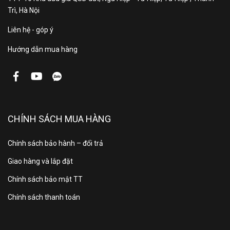
Kích thước ống
Φ 6.35/9.52
Trì, Hà Nội
đồng:
Liên hệ - góp ý
THÔNG TIN SẢN PHẨM
Hướng dẫn mua hàng
Panasonic XZ12BKH-8,
Model điều hòa Panasonic
2025 đời mới nhất
CHÍNH SÁCH MUA HÀNG
Điều hòa Panasonic 12000 BTU 2 chiều XZ12BKH-
8 inverter sử dụng gas R32
nhập khẩu chính hãng
Chính sách bảo hành – đổi trả
Malaysia
với những tính năng công nghệ tiên tiến
Giao hàng và lắp đặt
nhất, tiện ích nhất, hứa hẹn mang đến người dùng trải
nghiệm tuyệt vời bốn mùa như ý.
Chính sách bảo mật TT
Chính sách thanh toán