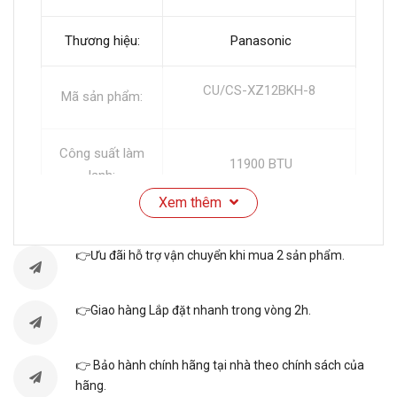
Thương hiệu:
Panasonic
CU/CS-XZ12BKH-8
Mã sản phẩm:
Công suất làm
11900 BTU
lạnh:
Xem thêm
Công suất sưởi
12600 BTU
ấm:
👉Ưu đãi hỗ trợ vận chuyển khi mua 2 sản phẩm.
Phạm vi hiệu
Từ 15m² đến dưới 25m²
👉Giao hàng Lắp đặt nhanh trong vòng 2h.
quả
👉 Bảo hành chính hãng tại nhà theo chính sách của
Dòng sản phẩm:
2025
hãng.