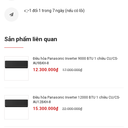
Xuất xứ:
Malaysia
👉1 đổi 1 trong 7 ngày (nếu có lỗi)
Thời gian bảo
1 năm toàn máy, 12 năm
hành:
máy nén
Sản phẩm liên quan
Độ ồn trung
42/28/19 dB
bình:
Điều hòa Panasonic Inverter 9000 BTU 1 chiều CU/CS-
AU9BKH-8
Loại Gas:
R32
12.300.000₫
17.000.000₫
Chất liệu dàn
Ống dẫn gas bằng Đồng -
tản nhiệt:
Lá tản nhiệt bằng Nhôm
Điều hòa Panasonic Inverter 12000 BTU 1 chiều CU/CS-
AU12BKH-8
Tiêu thụ điện:
0.81/0.77 kW/h
15.300.000₫
22.000.000₫
Công nghệ tiết
Inverter, ECO tích hợp A.I